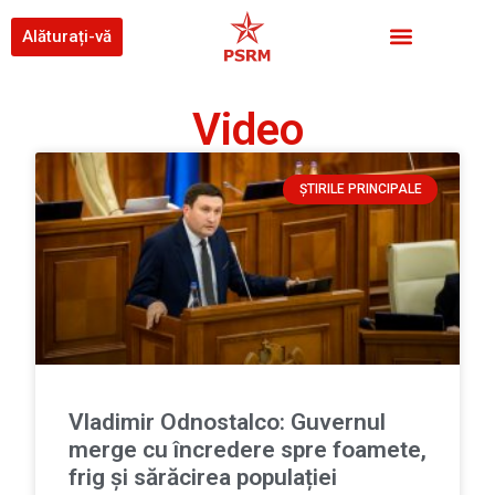
Alăturați-vă
Video
ȘTIRILE PRINCIPALE
Vladimir Odnostalco: Guvernul
merge cu încredere spre foamete,
frig și sărăcirea populației