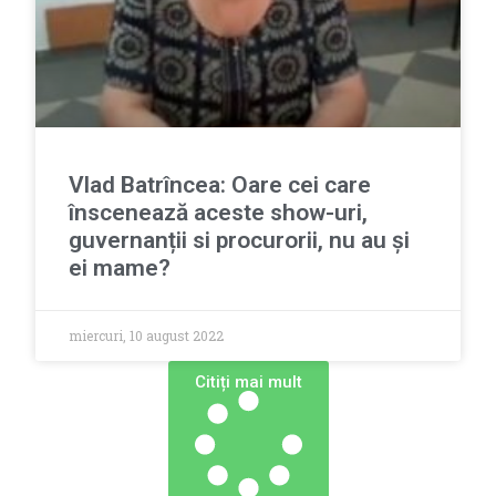
Vlad Batrîncea: Oare cei care
înscenează aceste show-uri,
guvernanții si procurorii, nu au și
ei mame?
miercuri, 10 august 2022
Сitiți mai mult