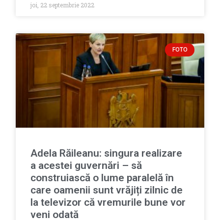
joi, 22 septembrie 2022
FOTO
Adela Răileanu: singura realizare
a acestei guvernări – să
construiască o lume paralelă în
care oamenii sunt vrăjiți zilnic de
la televizor că vremurile bune vor
veni odată