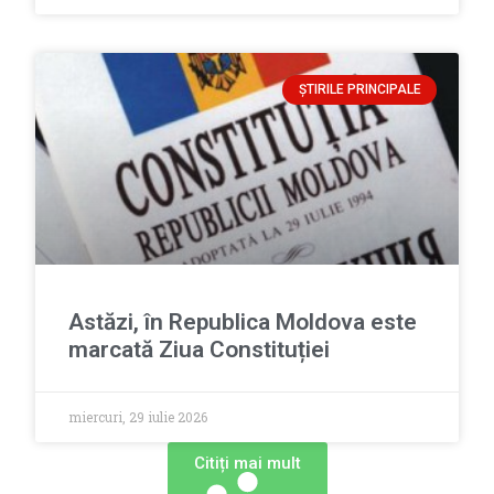
ȘTIRILE PRINCIPALE
Astăzi, în Republica Moldova este
marcată Ziua Constituției
miercuri, 29 iulie 2026
Сitiți mai mult