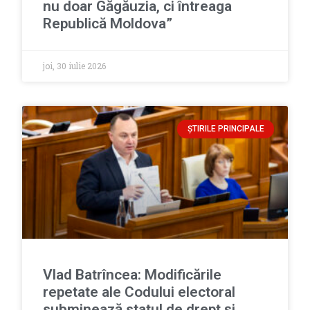
nu doar Găgăuzia, ci întreaga
Republică Moldova”
joi, 30 iulie 2026
ȘTIRILE PRINCIPALE
Vlad Batrîncea: Modificările
repetate ale Codului electoral
subminează statul de drept și