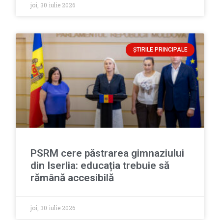
joi, 30 iulie 2026
ȘTIRILE PRINCIPALE
PSRM cere păstrarea gimnaziului
din Iserlia: educația trebuie să
rămână accesibilă
joi, 30 iulie 2026