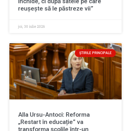
închide, ci după satele pe care
reușește să le păstreze vii”
joi, 30 iulie 2026
ȘTIRILE PRINCIPALE
Alla Ursu-Antoci: Reforma
„Restart în educație” va
transforma școlile într-un