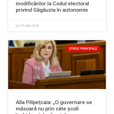
modificărilor la Codul electoral
privind Găgăuzia în autonomie
joi, 30 iulie 2026
ȘTIRILE PRINCIPALE
Alla Pilipețcaia: „O guvernare se
măsoară nu prin câte școli