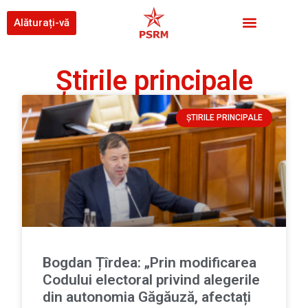
Alăturați-vă
Știrile principale
ȘTIRILE PRINCIPALE
Bogdan Țîrdea: „Prin modificarea
Codului electoral privind alegerile
din autonomia Găgăuză, afectați