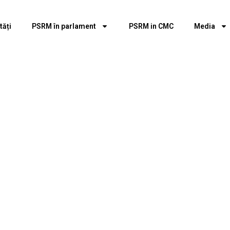
tăți
PSRM în parlament
PSRM in CMC
Media