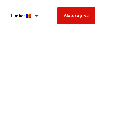
Alăturați-vă
Limba: