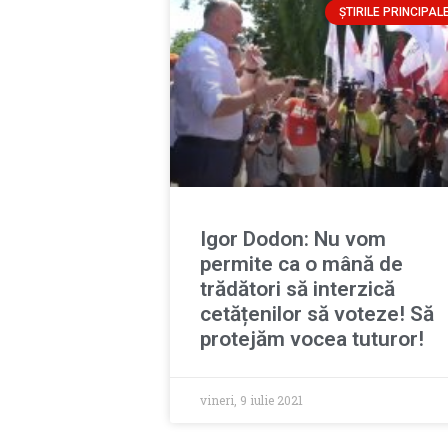
ȘTIRILE PRINCIPAL
Igor Dodon: Nu vom
permite ca o mână de
trădători să interzică
cetățenilor să voteze! Să
protejăm vocea tuturor!
vineri, 9 iulie 2021