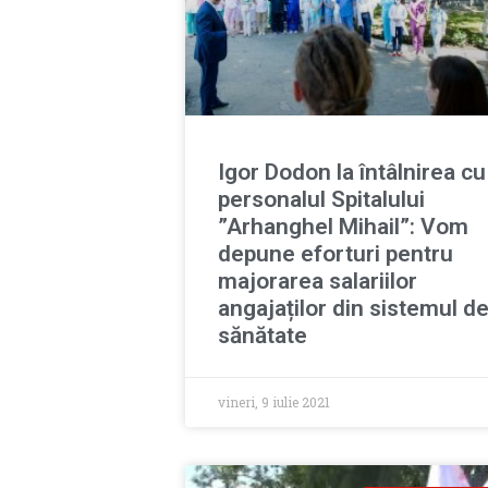
Igor Dodon la întâlnirea cu
personalul Spitalului
”Arhanghel Mihail”: Vom
depune eforturi pentru
majorarea salariilor
angajaților din sistemul d
sănătate
vineri, 9 iulie 2021