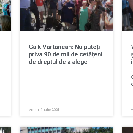
Gaik Vartanean: Nu puteți
priva 90 de mii de cetățeni
de dreptul de a alege
e
vineri, 9 iulie 2021
v