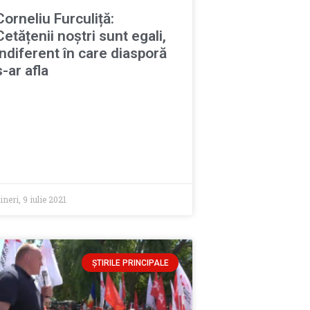
Corneliu Furculiță:
Cetățenii noștri sunt egali,
indiferent în care diasporă
s-ar afla
ineri, 9 iulie 2021
ȘTIRILE PRINCIPALE