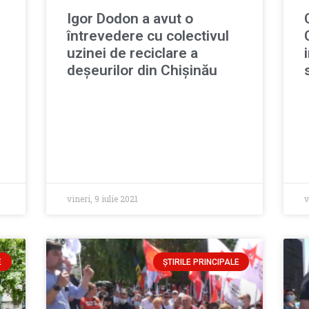
Igor Dodon a avut o
întrevedere cu colectivul
uzinei de reciclare a
deșeurilor din Chișinău
vineri, 9 iulie 2021
v
E
ȘTIRILE PRINCIPALE