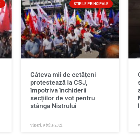
E
ȘTIRILE PRINCIPALE
Câteva mii de cetățeni
protestează la CSJ,
împotriva închiderii
secțiilor de vot pentru
stânga Nistrului
vineri, 9 iulie 2021
v