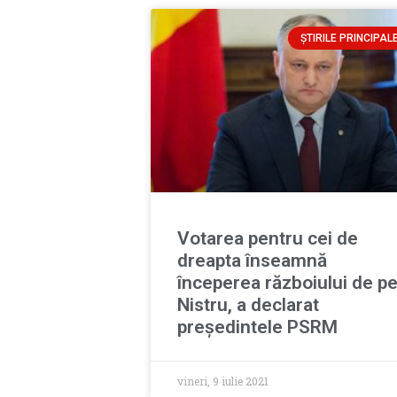
ȘTIRILE PRINCIPAL
Votarea pentru cei de
dreapta înseamnă
începerea războiului de p
Nistru, a declarat
președintele PSRM
vineri, 9 iulie 2021