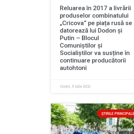
Reluarea în 2017 a livrării
produselor combinatului
„Cricova” pe piața rusă se
datorează lui Dodon și
Putin – Blocul
Comuniștilor și
Socialiștilor va susține în
continuare producătorii
autohtoni
vineri, 9 iulie 2021
ȘTIRILE PRINCIPAL