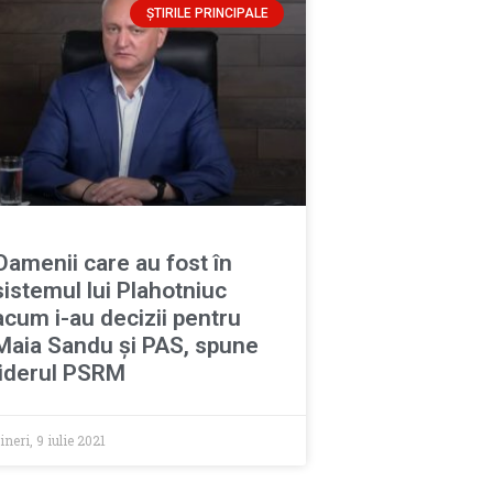
ȘTIRILE PRINCIPALE
Oamenii care au fost în
sistemul lui Plahotniuc
acum i-au decizii pentru
Maia Sandu și PAS, spune
liderul PSRM
ineri, 9 iulie 2021