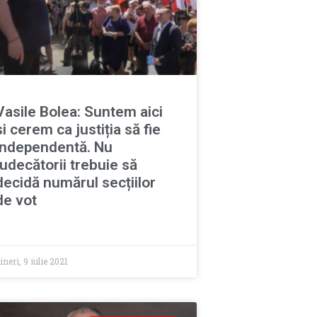
Vasile Bolea: Suntem aici
și cerem ca justiția să fie
independentă. Nu
judecătorii trebuie să
decidă numărul secțiilor
de vot
ineri, 9 iulie 2021