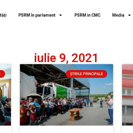
tăți
PSRM în parlament
PSRM in CMC
Media
iulie 9, 2021
E
ȘTIRILE PRINCIPALE