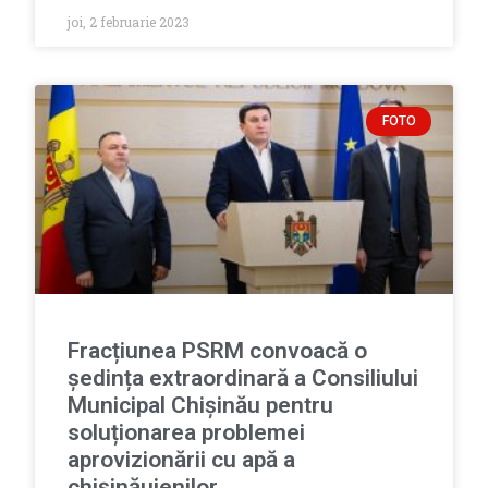
joi, 2 februarie 2023
FOTO
Fracțiunea PSRM convoacă o
ședința extraordinară a Consiliului
Municipal Chișinău pentru
soluționarea problemei
aprovizionării cu apă a
chișinăuienilor