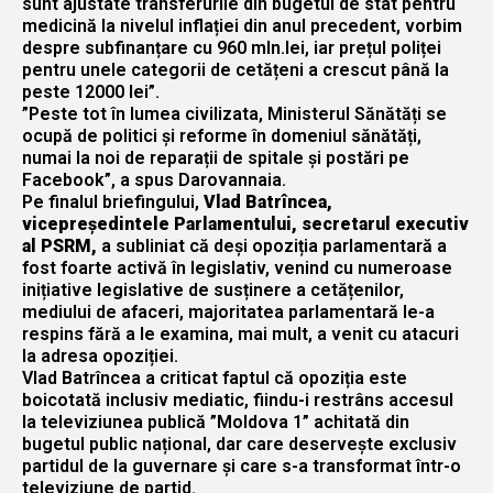
sunt ajustate transferurile din bugetul de stat pentru
medicină la nivelul inflației din anul precedent, vorbim
despre subfinanțare cu 960 mln.lei, iar prețul poliței
pentru unele categorii de cetățeni a crescut până la
peste 12000 lei”.
”Peste tot în lumea civilizata, Ministerul Sănătăți se
ocupă de politici și reforme în domeniul sănătăți,
numai la noi de reparații de spitale și postări pe
Facebook”, a spus Darovannaia.
Pe finalul briefingului,
Vlad Batrîncea,
vicepreședintele Parlamentului, secretarul executiv
al PSRM,
a subliniat că deși opoziția parlamentară a
fost foarte activă în legislativ, venind cu numeroase
inițiative legislative de susținere a cetățenilor,
mediului de afaceri, majoritatea parlamentară le-a
respins fără a le examina, mai mult, a venit cu atacuri
la adresa opoziției.
Vlad Batrîncea a criticat faptul că opoziția este
boicotată inclusiv mediatic, fiindu-i restrâns accesul
la televiziunea publică ”Moldova 1” achitată din
bugetul public național, dar care deservește exclusiv
partidul de la guvernare și care s-a transformat într-o
televiziune de partid.