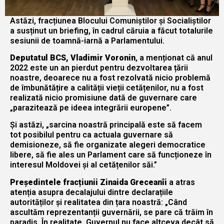
Astăzi, fracțiunea Blocului Comuniștilor și Socialiștilor
a susținut un briefing, în cadrul căruia a făcut totalurile
sesiunii de toamnă-iarnă a Parlamentului.
Deputatul BCS, Vladimir Voronin
, a menționat că anul
2022 este un an pierdut pentru dezvoltarea țării
noastre, deoarece nu a fost rezolvată nicio problemă
de îmbunătățire a calității vieții cetățenilor, nu a fost
realizată nicio promisiune dată de guvernare care
„parazitează pe ideea integrării europene”.
Și astăzi, „sarcina noastră principală este să facem
tot posibilul pentru ca actuala guvernare să
demisioneze, să fie organizate alegeri democratice
libere, să fie ales un Parlament care să funcționeze în
interesul Moldovei și al cetățenilor săi.”
Președintele fracțiunii Zinaida Greceanîi
a atras
atenția asupra decalajului dintre declarațiile
autorităților și realitatea din țara noastră: „Când
ascultăm reprezentanții guvernării, se pare că trăim în
paradis. În realitate, Guvernul nu face altceva decât să