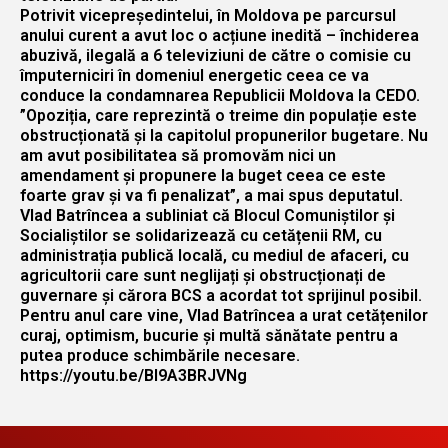
Potrivit vicepreședintelui, în Moldova pe parcursul
anului curent a avut loc o acțiune inedită – închiderea
abuzivă, ilegală a 6 televiziuni de către o comisie cu
împuterniciri în domeniul energetic ceea ce va
conduce la condamnarea Republicii Moldova la CEDO.
”Opoziția, care reprezintă o treime din populație este
obstrucționată și la capitolul propunerilor bugetare. Nu
am avut posibilitatea să promovăm nici un
amendament și propunere la buget ceea ce este
foarte grav și va fi penalizat”, a mai spus deputatul.
Vlad Batrîncea a subliniat că Blocul Comuniștilor și
Socialiștilor se solidarizează cu cetățenii RM, cu
administrația publică locală, cu mediul de afaceri, cu
agricultorii care sunt neglijați și obstrucționați de
guvernare și cărora BCS a acordat tot sprijinul posibil.
Pentru anul care vine, Vlad Batrîncea a urat cetățenilor
curaj, optimism, bucurie și multă sănătate pentru a
putea produce schimbările necesare.
https://youtu.be/Bl9A3BRJVNg