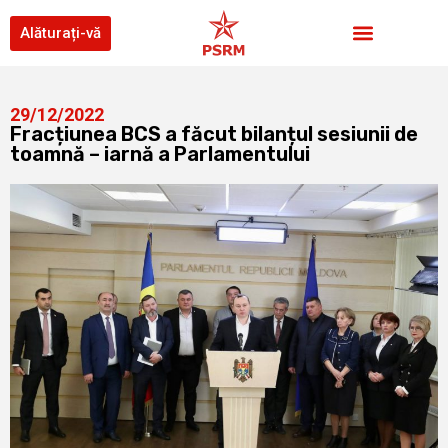
Alăturați-vă
29/12/2022
Fracțiunea BCS a făcut bilanțul sesiunii de
toamnă – iarnă a Parlamentului