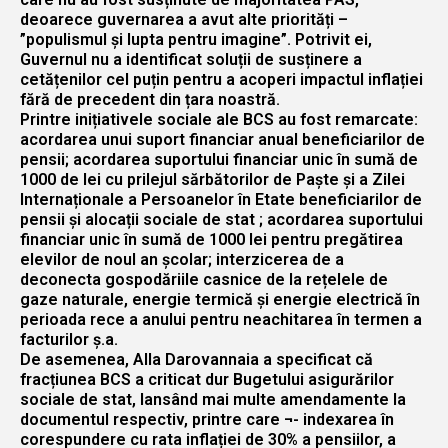
deoarece guvernarea a avut alte priorități –
”populismul şi lupta pentru imagine”. Potrivit ei,
Guvernul nu a identificat soluții de susținere a
cetățenilor cel puțin pentru a acoperi impactul inflației
fără de precedent din țara noastră.
Printre inițiativele sociale ale BCS au fost remarcate:
acordarea unui suport financiar anual beneficiarilor de
pensii; acordarea suportului financiar unic în sumă de
1000 de lei cu prilejul sărbătorilor de Paște și a Zilei
Internaționale a Persoanelor în Etate beneficiarilor de
pensii și alocații sociale de stat ; acordarea suportului
financiar unic în sumă de 1000 lei pentru pregătirea
elevilor de noul an școlar; interzicerea de a
deconecta gospodăriile casnice de la rețelele de
gaze naturale, energie termică și energie electrică în
perioada rece a anului pentru neachitarea în termen a
facturilor ș.a.
De asemenea, Alla Darovannaia a specificat că
fracțiunea BCS a criticat dur Bugetului asigurărilor
sociale de stat, lansând mai multe amendamente la
documentul respectiv, printre care ¬- indexarea în
corespundere cu rata inflației de 30% a pensiilor, a