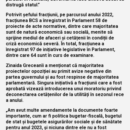
distrugă statul.”
Potrivit șefului fracțiunii, pe parcursul anului 2022,
fracțiunea BCS a înregistrat în Parlament 58 de
proiecte de acte normative, dintre care majoritatea
sunt de natură economică sau socială, menite să
sprijine mediul de afaceri și cetățenii în condiții de
criză economică severă. În total, fracțiunea a
înregistrat 97 de inițiative legislative în Parlament,
dintre care 64 sunt în curs de examinare.
Zinaida Greceanîi a menționat că majoritatea
proiectelor opoziției au primit avize negative din
partea guvernului și au fost respinse de majoritatea
parlamentară. Singura inițiativă a fracțiunii care a fost
aprobată vizează introducerea unui moratoriu privind
deconectarea cetățenilor de la utilități în sezonul rece
a anului.
„Am avut multe amendamente la documente foarte
importante, cum ar fi politica bugetar-fiscală, bugetul
de stat și bugetele asigurărilor sociale și de sănătate
pentru anul 2023, și niciuna dintre ele nu a fost