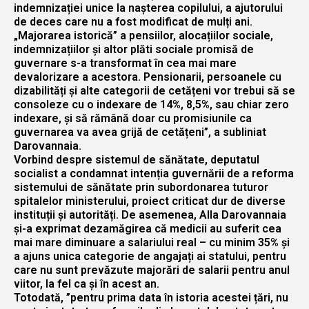
indemnizației unice la nașterea copilului, a ajutorului
de deces care nu a fost modificat de mulți ani.
„Majorarea istorică” a pensiilor, alocațiilor sociale,
indemnizațiilor și altor plăti sociale promisă de
guvernare s-a transformat în cea mai mare
devalorizare a acestora. Pensionarii, persoanele cu
dizabilități și alte categorii de cetățeni vor trebui să se
consoleze cu o indexare de 14%, 8,5%, sau chiar zero
indexare, și să rămână doar cu promisiunile ca
guvernarea va avea grijă de cetățeni”, a subliniat
Darovannaia.
Vorbind despre sistemul de sănătate, deputatul
socialist a condamnat intenția guvernării de a reforma
sistemului de sănătate prin subordonarea tuturor
spitalelor ministerului, proiect criticat dur de diverse
instituții și autorități. De asemenea, Alla Darovannaia
și-a exprimat dezamăgirea că medicii au suferit cea
mai mare diminuare a salariului real – cu minim 35% și
a ajuns unica categorie de angajați ai statului, pentru
care nu sunt prevăzute majorări de salarii pentru anul
viitor, la fel ca și în acest an.
Totodată, ”pentru prima data în istoria acestei țări, nu