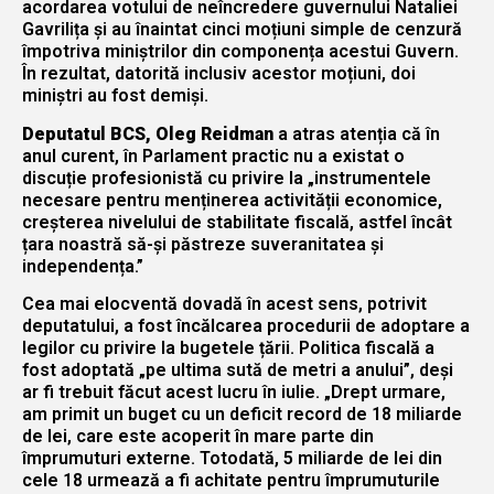
acordarea votului de neîncredere guvernului Nataliei
Gavrilița și au înaintat cinci moțiuni simple de cenzură
împotriva miniștrilor din componența acestui Guvern.
În rezultat, datorită inclusiv acestor moțiuni, doi
miniștri au fost demiși.
Deputatul BCS, Oleg Reidman
a atras atenția că în
anul curent, în Parlament practic nu a existat o
discuție profesionistă cu privire la „instrumentele
necesare pentru menținerea activității economice,
creșterea nivelului de stabilitate fiscală, astfel încât
țara noastră să-și păstreze suveranitatea și
independența.”
Cea mai elocventă dovadă în acest sens, potrivit
deputatului, a fost încălcarea procedurii de adoptare a
legilor cu privire la bugetele țării. Politica fiscală a
fost adoptată „pe ultima sută de metri a anului”, deși
ar fi trebuit făcut acest lucru în iulie. „Drept urmare,
am primit un buget cu un deficit record de 18 miliarde
de lei, care este acoperit în mare parte din
împrumuturi externe. Totodată, 5 miliarde de lei din
cele 18 urmează a fi achitate pentru împrumuturile