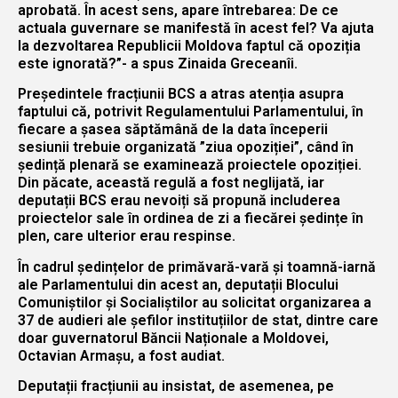
aprobată. În acest sens, apare întrebarea: De ce
actuala guvernare se manifestă în acest fel? Va ajuta
la dezvoltarea Republicii Moldova faptul că opoziția
este ignorată?”- a spus Zinaida Greceanîi.
Președintele fracțiunii BCS a atras atenția asupra
faptului că, potrivit Regulamentului Parlamentului, în
fiecare a șasea săptămână de la data începerii
sesiunii trebuie organizată ”ziua opoziției”, când în
ședință plenară se examinează proiectele opoziției.
Din păcate, această regulă a fost neglijată, iar
deputații BCS erau nevoiți să propună includerea
proiectelor sale în ordinea de zi a fiecărei ședințe în
plen, care ulterior erau respinse.
În cadrul ședințelor de primăvară-vară și toamnă-iarnă
ale Parlamentului din acest an, deputații Blocului
Comuniștilor și Socialiștilor au solicitat organizarea a
37 de audieri ale șefilor instituțiilor de stat, dintre care
doar guvernatorul Băncii Naționale a Moldovei,
Octavian Armașu, a fost audiat.
Deputații fracțiunii au insistat, de asemenea, pe