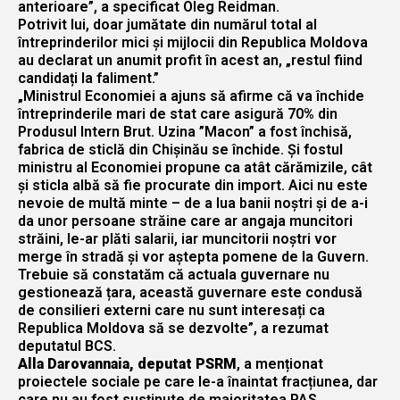
anterioare”, a specificat Oleg Reidman.
Potrivit lui, doar jumătate din numărul total al
întreprinderilor mici și mijlocii din Republica Moldova
au declarat un anumit profit în acest an, „restul fiind
candidați la faliment.”
„Ministrul Economiei a ajuns să afirme că va închide
întreprinderile mari de stat care asigură 70% din
Produsul Intern Brut. Uzina ”Macon” a fost închisă,
fabrica de sticlă din Chișinău se închide. Și fostul
ministru al Economiei propune ca atât cărămizile, cât
și sticla albă să fie procurate din import. Aici nu este
nevoie de multă minte – de a lua banii noștri și de a-i
da unor persoane străine care ar angaja muncitori
străini, le-ar plăti salarii, iar muncitorii noștri vor
merge în stradă și vor aștepta pomene de la Guvern.
Trebuie să constatăm că actuala guvernare nu
gestionează țara, această guvernare este condusă
de consilieri externi care nu sunt interesați ca
Republica Moldova să se dezvolte”, a rezumat
deputatul BCS.
Alla Darovannaia, deputat PSRM
, a menționat
proiectele sociale pe care le-a înaintat fracțiunea, dar
care nu au fost susținute de majoritatea PAS,