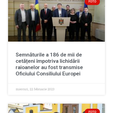
FOTO
Semnăturile a 186 de mii de
cetățeni împotriva lichidării
raioanelor au fost transmise
Oficiului Consiliului Europei
miercuri, 22 februarie 2023
FOTO