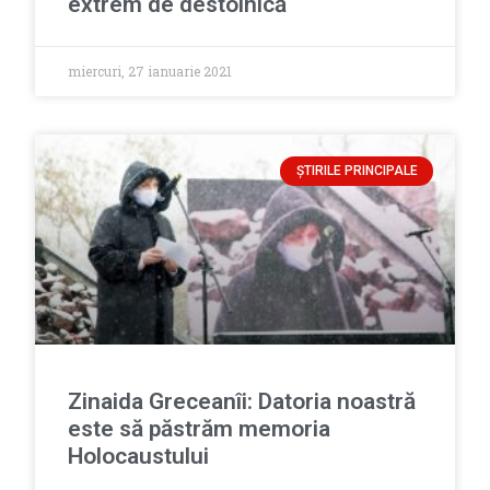
extrem de destoinică
miercuri, 27 ianuarie 2021
ȘTIRILE PRINCIPALE
Zinaida Greceanîi: Datoria noastră
este să păstrăm memoria
Holocaustului