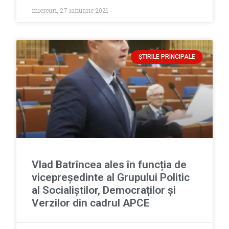
miercuri, 27 ianuarie 2021
ȘTIRILE PRINCIPALE
Vlad Batrîncea ales în funcția de
vicepreședinte al Grupului Politic
al Socialiștilor, Democraților și
Verzilor din cadrul APCE