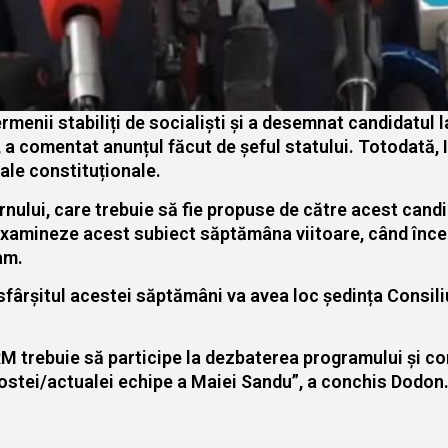
menii stabiliți de socialiști și a desemnat candidatul l
 a comentat anunțul făcut de șeful statului. Totodată, 
sale constituționale.
ui, care trebuie să fie propuse de către acest candidat
 examineze acest subiect săptămâna viitoare, când încep
am.
 sfârșitul acestei săptămâni va avea loc ședința Consil
M trebuie să participe la dezbaterea programului și co
fostei/actualei echipe a Maiei Sandu”, a conchis Dodon