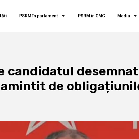
tăți
PSRM în parlament
PSRM in CMC
Media
e candidatul desemnat
amintit de obligațiunil