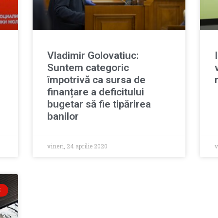
Vladimir Golovatiuc:
Suntem categoric
împotrivă ca sursa de
finanțare a deficitului
bugetar să fie tipărirea
banilor
vineri, 24 aprilie 2020
v
E