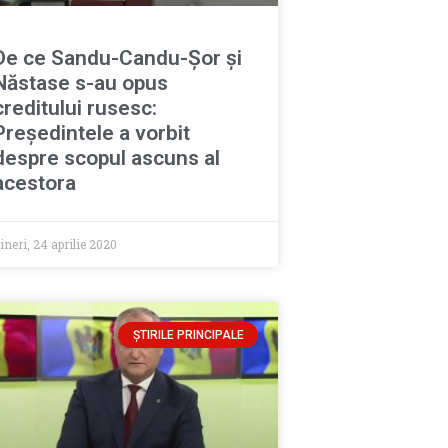
De ce Sandu-Candu-Șor și
Năstase s-au opus
creditului rusesc:
Președintele a vorbit
despre scopul ascuns al
acestora
ineri, 24 aprilie 2020
ȘTIRILE PRINCIPALE