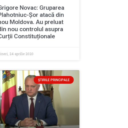
Grigore Novac: Gruparea
Plahotniuc-Șor atacă din
nou Moldova. Au preluat
din nou controlul asupra
Curții Constituționale
ineri, 24 aprilie 2020
ȘTIRILE PRINCIPALE