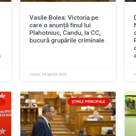
Vasile Bolea: Victoria pe
care o anunță finul lui
Plahotniuc, Candu, la CC,
bucură grupările criminale
ă
vineri, 24 aprilie 2020
v
E
ȘTIRILE PRINCIPALE