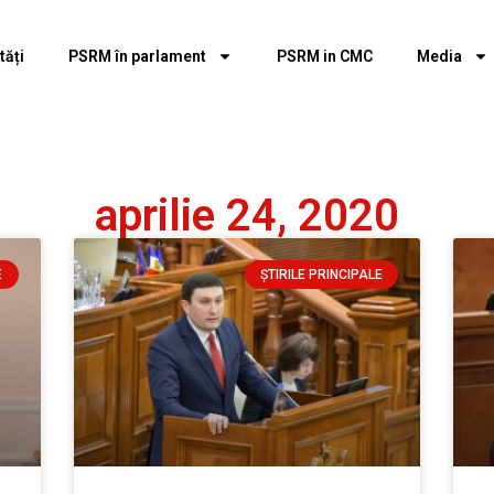
tăți
PSRM în parlament
PSRM in CMC
Media
aprilie 24, 2020
E
ȘTIRILE PRINCIPALE