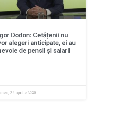
Igor Dodon: Cetățenii nu
vor alegeri anticipate, ei au
nevoie de pensii și salarii
ineri, 24 aprilie 2020