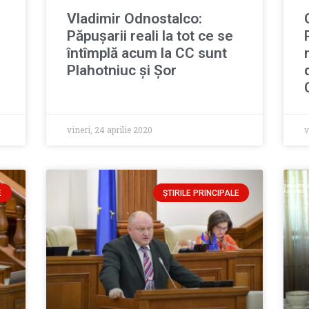
Vladimir Odnostalco:
Păpușarii reali la tot ce se
întîmplă acum la CC sunt
Plahotniuc și Șor
vineri, 24 aprilie 2020
v
E
ȘTIRILE PRINCIPALE