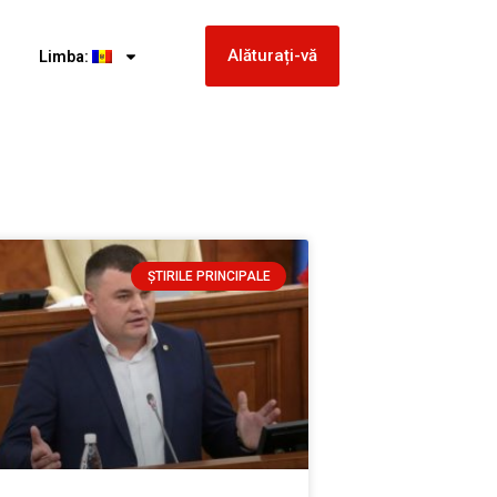
Alăturați-vă
Limba:
ȘTIRILE PRINCIPALE