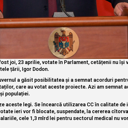
st joi, 23 aprilie, votate în Parlament, cetățenii nu își 
ele țării, Igor Dodon.
vernul a găsit posibilitatea și a semnat acorduri pentr
ților, care au votat aceste proiecte. Azi am semnat ac
și populației.
 aceste legi. Se încearcă utilizarea CC în calitate de i
otate ieri vor fi blocate, suspendate, la cererea cîtorva
lariile, cele 1,3 mlrd lei pentru sectorul medical nu vor