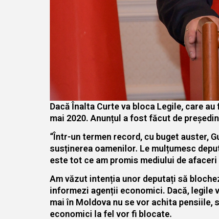
Dacă Înalta Curte va bloca Legile, care au fo
mai 2020. Anunțul a fost făcut de președint
“Într-un termen record, cu buget auster, Gu
susținerea oamenilor. Le mulțumesc deputa
este tot ce am promis mediului de afaceri 
Am văzut intenția unor deputați să blocheze
informezi agenții economici. Dacă, legile v
mai în Moldova nu se vor achita pensiile, sa
economici la fel vor fi blocate.