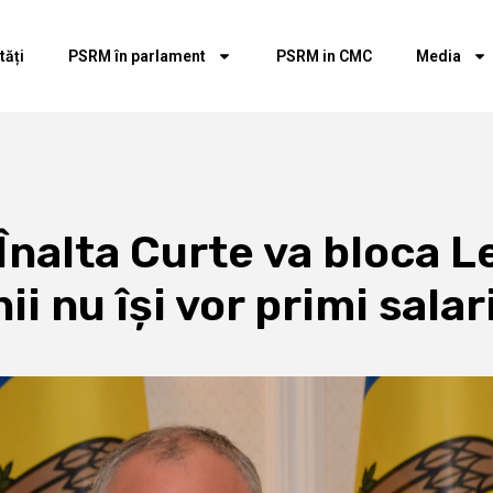
tăți
PSRM în parlament
PSRM in CMC
Media
Înalta Curte va bloca L
 nu își vor primi salari