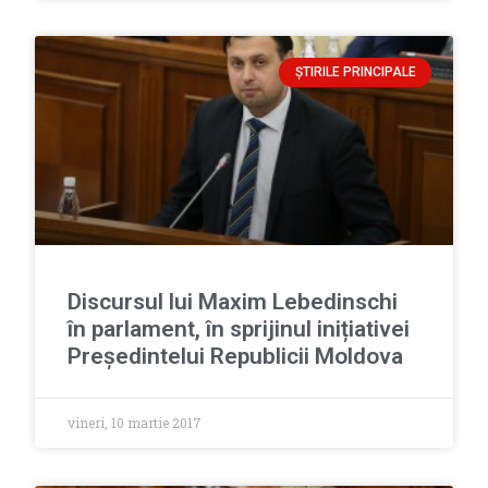
ȘTIRILE PRINCIPALE
Discursul lui Maxim Lebedinschi
în parlament, în sprijinul inițiativei
Președintelui Republicii Moldova
vineri, 10 martie 2017