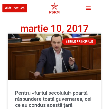
Alăturați-vă
martie 10, 2017
ȘTIRILE PRINCIPALE
Pentru «furtul secolului» poartă
răspundere toată guvernarea, cei
ce au condus acestă țară