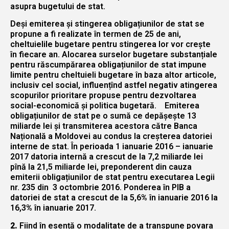
asupra bugetului de stat.
Deși emiterea și stingerea obligațiunilor de stat se
propune a fi realizate în termen de 25 de ani,
cheltuielile bugetare pentru stingerea lor vor crește
în fiecare an. Alocarea surselor bugetare substanțiale
pentru răscumpărarea obligațiunilor de stat impune
limite pentru cheltuieli bugetare în baza altor articole,
inclusiv cel social, influențînd astfel negativ atingerea
scopurilor prioritare propuse pentru dezvoltarea
social-economică și politica bugetară. Emiterea
obligațiunilor de stat pe o sumă ce depășește 13
miliarde lei și transmiterea acestora către Banca
Națională a Moldovei au condus la creșterea datoriei
interne de stat. În perioada 1 ianuarie 2016 – ianuarie
2017 datoria internă a crescut de la 7,2 miliarde lei
pînă la 21,5 miliarde lei, preponderent din cauza
emiterii obligațiunilor de stat pentru executarea Legii
nr. 235 din 3 octombrie 2016. Ponderea în PIB a
datoriei de stat a crescut de la 5,6% în ianuarie 2016 la
16,3% în ianuarie 2017.
2.
Fiind în esență o modalitate de a transpune povara