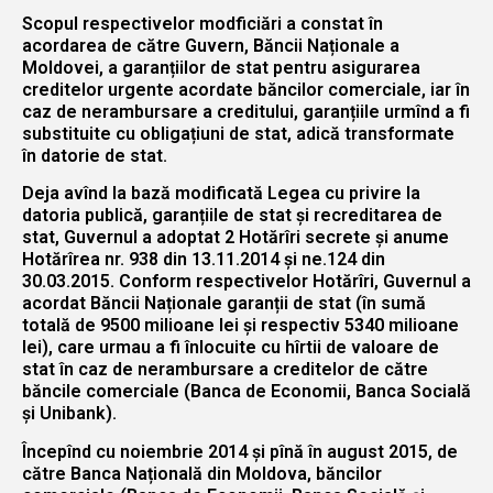
Scopul respectivelor modficiări a constat în
acordarea de către Guvern, Băncii Naționale a
Moldovei, a garanțiilor de stat pentru asigurarea
creditelor urgente acordate băncilor comerciale, iar în
caz de nerambursare a creditului, garanțiile urmînd a fi
substituite cu obligațiuni de stat, adică transformate
în datorie de stat.
Deja avînd la bază modificată Legea cu privire la
datoria publică, garanțiile de stat și recreditarea de
stat, Guvernul a adoptat 2 Hotărîri secrete și anume
Hotărîrea nr. 938 din 13.11.2014 și ne.124 din
30.03.2015. Conform respectivelor Hotărîri, Guvernul a
acordat Băncii Naționale garanții de stat (în sumă
totală de 9500 milioane lei și respectiv 5340 milioane
lei), care urmau a fi înlocuite cu hîrtii de valoare de
stat în caz de nerambursare a creditelor de către
băncile comerciale (Banca de Economii, Banca Socială
și Unibank).
Începînd cu noiembrie 2014 și pînă în august 2015, de
către Banca Națională din Moldova, băncilor