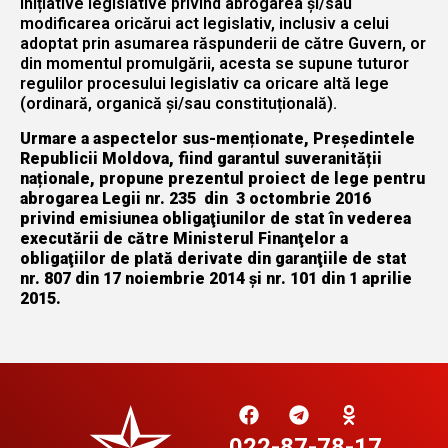
inițiative legislative privind abrogarea și/sau
modificarea oricărui act legislativ, inclusiv a celui
adoptat prin asumarea răspunderii de către Guvern, or
din momentul promulgării, acesta se supune tuturor
regulilor procesului legislativ ca oricare altă lege
(ordinară, organică și/sau constituțională).
Urmare a aspectelor sus-menționate, Președintele
Republicii Moldova, fiind garantul suveranității
naționale, propune prezentul proiect de lege pentru
abrogarea Legii nr. 235 din 3 octombrie 2016
privind emisiunea obligaţiunilor de stat în vederea
executării de către Ministerul Finanţelor a
obligaţiilor de plată derivate din garanţiile de stat
nr. 807 din 17 noiembrie 2014 şi nr. 101 din 1 aprilie
2015.
022-87-78-17