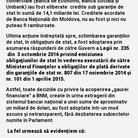
comerciale (Banca de Economii, Banca Socială și
Unibank) iau fost eliberate credite sub garanție de
stat în sumă de 14,1 miliarde lei. Creditele acordate
de Banca Națională din Moldova, nu au fost și nici nu
puteau fi rambursate.
Ultima acțiune îndreptată spre, schimbarea garanțiilor
de stat, în obligațiuni de stat, a fost adoptarea prin
asumarea răspunderii de către Guvern a
Legii nr. 235
din 3 octombrie 2016 privind emisiunea
obligaţiunilor de stat în vederea executării de către
Ministerul Finanţelor a obligaţiilor de plată derivate
din garanţiile de stat nr. 807 din 17 noiembrie 2014 şi
nr. 101 din 1 aprilie 2015.
Astfel, toate deciziile cu privire la acoperirea „gaurei
financiare” a BNM, create în urma extragerii din
sistemul bancar național a unei sume de aproximativ
un miliard de dolari, au fost adoptate într-un mod
ascuns și netransparent, fără dezbaterea subiectelor
numite în Parlament.
La fel urmează să evidențiem că: