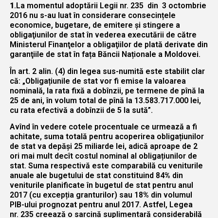
1
.La momentul adoptării Legii nr. 235 din 3 octombrie
2016 nu s-au luat în considerare consecințele
economice, bugetare, de emitere și stingere a
obligaţiunilor de stat în vederea executării de către
Ministerul Finanţelor a obligaţiilor de plată derivate din
garanţiile de stat în fața Băncii Naționale a Moldovei.
În art. 2 alin. (4) din legea sus-numită este stabilit clar
că: „Obligațiunile de stat vor fi emise la valoarea
nominală, la rata fixă a dobînzii, pe termene de pînă la
25 de ani, în volum total de pînă la 13.583.717.000 lei,
cu rata efectivă a dobînzii de 5 la sută”.
Avînd în vedere cotele procentuale ce urmează a fi
achitate, suma totală pentru acoperirea obligațiunilor
de stat va depăși 25 miliarde lei, adică aproape de 2
ori mai mult decît costul nominal al obligațiunilor de
stat. Suma respectivă este comparabilă cu veniturile
anuale ale bugetului de stat constituind 84% din
veniturile planificate în bugetul de stat pentru anul
2017 (cu excepția granturilor) sau 18% din volumul
PIB-ului prognozat pentru anul 2017. Astfel, Legea
nr. 235 creează o sarcină suplimentară considerabilă