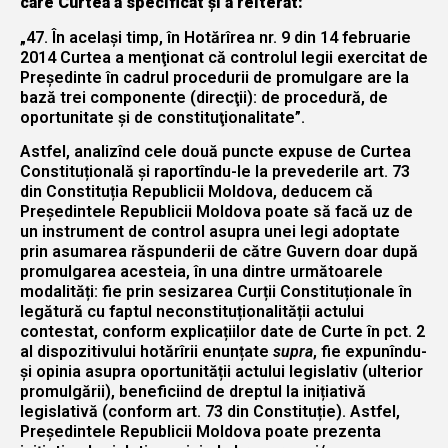
care Curtea a specificat și a reiterat:
„47. În acelaşi timp, în Hotărîrea nr. 9 din 14 februarie
2014 Curtea a menţionat că controlul legii exercitat de
Preşedinte în cadrul procedurii de promulgare are la
bază trei componente (direcţii): de procedură, de
oportunitate şi de constituţionalitate”.
Astfel, analizînd cele două puncte expuse de Curtea
Constituțională și raportîndu-le la prevederile art. 73
din Constituția Republicii Moldova, deducem că
Președintele Republicii Moldova poate să facă uz de
un instrument de control asupra unei legi adoptate
prin asumarea răspunderii de către Guvern doar după
promulgarea acesteia, în una dintre următoarele
modalități: fie prin sesizarea Curții Constituționale în
legătură cu faptul neconstituționalității actului
contestat, conform explicațiilor date de Curte în pct. 2
al dispozitivului hotărîrii enunțate
supra
, fie expunîndu-
și opinia asupra oportunității actului legislativ (ulterior
promulgării), beneficiind de dreptul la inițiativă
legislativă (conform art. 73 din Constituție). Astfel,
Președintele Republicii Moldova poate prezenta