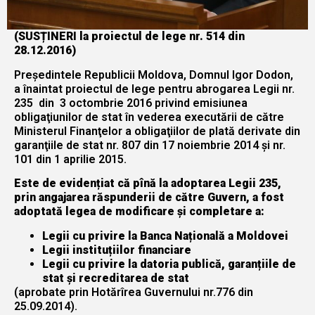
(
SUSȚINERI
la proiectul de lege
nr.
514 din
28.12.2016
)
Președintele Republicii Moldova, Domnul Igor Dodon,
a înaintat proiectul de lege pentru abrogarea Legii nr.
235 din 3 octombrie 2016 privind emisiunea
obligaţiunilor de stat în vederea executării de către
Ministerul Finanţelor a obligaţiilor de plată derivate din
garanţiile de stat nr. 807 din 17 noiembrie 2014 şi nr.
101 din 1 aprilie 2015.
Este de evidențiat că pînă la adoptarea Legii 235,
prin angajarea răspunderii de către Guvern, a fost
adoptată legea de modificare și completare a:
Legii cu privire la Banca Națională a Moldovei
Legii instituțiilor financiare
Legii cu privire la datoria publică, garanțiile de
stat și recreditarea de stat
(aprobate prin Hotărîrea Guvernului nr.776 din
25.09.2014).