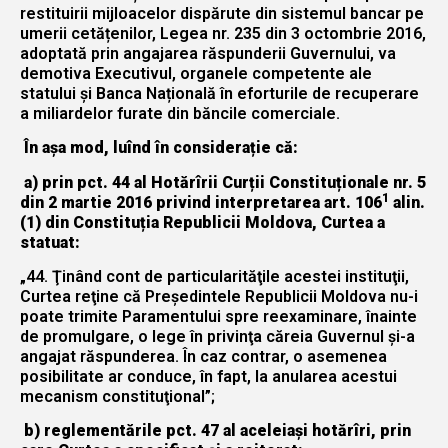
restituirii mijloacelor dispărute din sistemul bancar pe
umerii cetățenilor, Legea nr. 235 din 3 octombrie 2016,
adoptată prin angajarea răspunderii Guvernului, va
demotiva Executivul, organele competente ale
statului și Banca Națională în eforturile de recuperare
a miliardelor furate din băncile comerciale.
În așa mod, luînd în considerație că:
a) prin pct. 44 al Hotărîrii Curții Constituționale nr. 5
1
din 2 martie 2016 privind interpretarea art. 106
alin.
(1) din Constituția Republicii Moldova, Curtea a
statuat:
„44. Ţinând cont de particularităţile acestei instituţii,
Curtea reţine că Preşedintele Republicii Moldova nu-i
poate trimite Paramentului spre reexaminare, înainte
de promulgare, o lege în privinţa căreia Guvernul şi-a
angajat răspunderea. În caz contrar, o asemenea
posibilitate ar conduce, în fapt, la anularea acestui
mecanism constituţional”;
b) reglementările pct. 47 al aceleiași hotărîri, prin