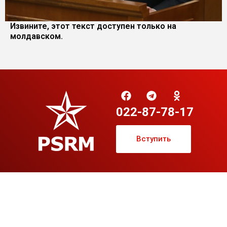
Извините, этот текст доступен только на
молдавском.
022-87-78-17
Вступить