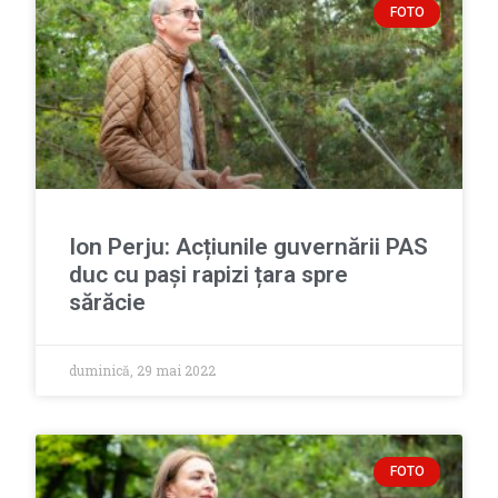
FOTO
Ion Perju: Acțiunile guvernării PAS
duc cu pași rapizi țara spre
sărăcie
duminică, 29 mai 2022
FOTO