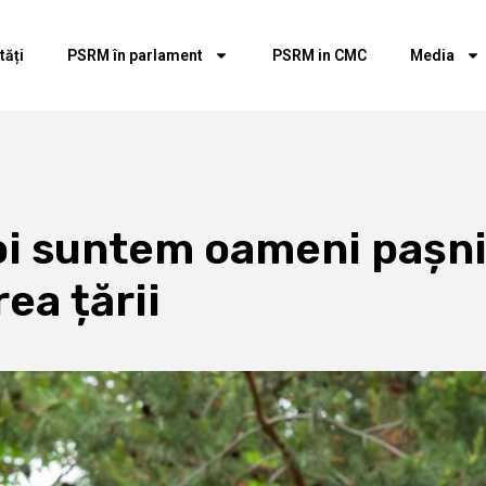
tăți
PSRM în parlament
PSRM in CMC
Media
i suntem oameni pașni
ea țării