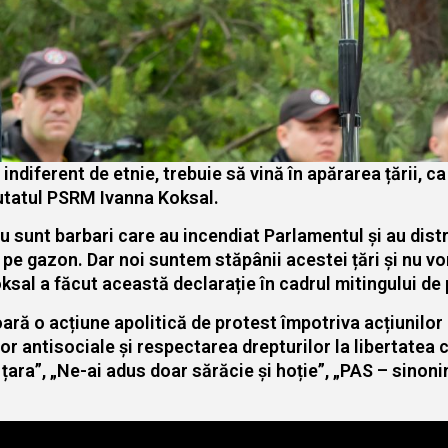
, indiferent de etnie, trebuie să vină în apărarea țării,
utatul PSRM Ivanna Koksal.
u sunt barbari care au incendiat Parlamentul și au dist
e pe gazon. Dar noi suntem stăpânii acestei țări și nu 
ksal a făcut această declarație în cadrul mitingului de 
ră o acțiune apolitică de protest împotriva acțiunilor 
or antisociale și respectarea drepturilor la libertatea c
ara”, „Ne-ai adus doar sărăcie și hoție”, „PAS – sinonim