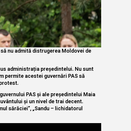
 ca să nu admită distrugerea Moldovei de
rus administrația președintelui. Nu sunt
vom permite acestei guvernări PAS să
protest.
guvernului PAS și ale președintelui Maia
uvântului și un nivel de trai decent.
ul sărăciei”, „Sandu – lichidatorul