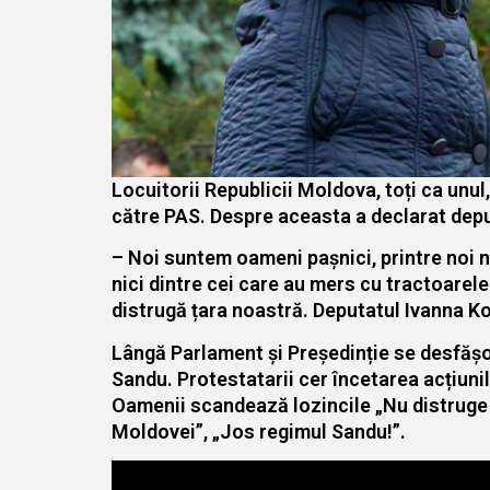
Locuitorii Republicii Moldova, toți ca unul
către PAS. Despre aceasta a declarat dep
– Noi suntem oameni pașnici, printre noi n
nici dintre cei care au mers cu tractoarel
distrugă țara noastră. Deputatul Ivanna Ko
Lângă Parlament și Președinție se desfășoa
Sandu. Protestatarii cer încetarea acțiunil
Oamenii scandează lozincile „Nu distruge ț
Moldovei”, „Jos regimul Sandu!”.