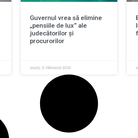
Guvernul vrea să elimine
„pensiile de lux” ale
judecătorilor și
procurorilor
marți, 11 februarie 2020
m