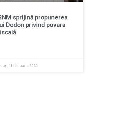
BNM sprijină propunerea
lui Dodon privind povara
fiscală
arți, 11 februarie 2020