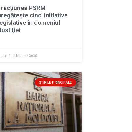
Fracțiunea PSRM
pregătește cinci inițiative
legislative în domeniul
Justiției
arți, 11 februarie 2020
ȘTIRILE PRINCIPALE