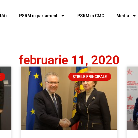
tăți
PSRM în parlament
PSRM in CMC
Media
februarie 11, 2020
E
ȘTIRILE PRINCIPALE