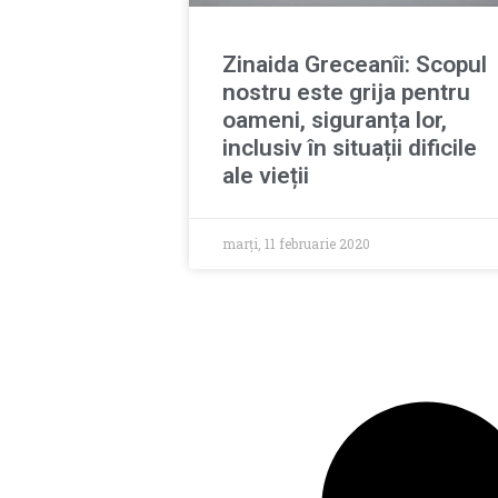
Zinaida Greceanîi: Scopul
nostru este grija pentru
oameni, siguranța lor,
inclusiv în situații dificile
ale vieții
marți, 11 februarie 2020