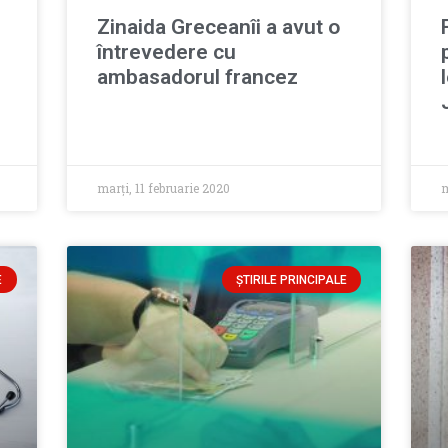
Zinaida Greceanîi a avut o
întrevedere cu
ambasadorul francez
marți, 11 februarie 2020
m
E
ȘTIRILE PRINCIPALE