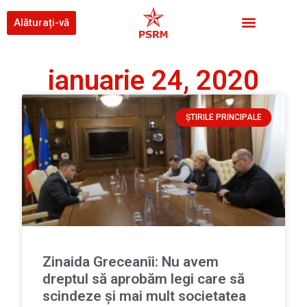
Alăturați-vă
ianuarie 24, 2020
ȘTIRILE PRINCIPALE
Zinaida Greceanîi: Nu avem
dreptul să aprobăm legi care să
scindeze și mai mult societatea