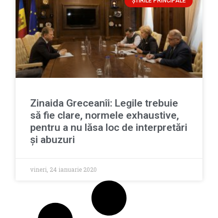
ȘTIRILE PRINCIPALE
Zinaida Greceanîi: Legile trebuie
să fie clare, normele exhaustive,
pentru a nu lăsa loc de interpretări
și abuzuri
vineri, 24 ianuarie 2020