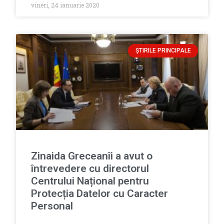
vineri, 24 ianuarie 2020
ȘTIRILE PRINCIPALE
Zinaida Greceanîi a avut o
întrevedere cu directorul
Centrului Național pentru
Protecția Datelor cu Caracter
Personal