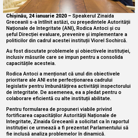
Chișinău, 24 ianuarie 2020 –
Speakerul Zinaida
Greceanîi s-a întîlnit astăzi, cu președintele Autorității
Naționale de Integritate (ANI), Rodica Antoci și cu
șeful Direcției evaluare, prevenire și implementare a
politicilor din cadrul acestei instituții Viorel Sochircă.
Au fost discutate problemele și obiectivele instituției,
inclusiv măsurile care se impun pentru a consolida
capacitățile acesteia.
Rodica Antoci a menționat că unul din obiectivele
prioritare ale ANI este perfecționarea cadrului
legislativ pentru îmbunătățirea activității inspectorului
de integritate. De asemenea, ea a pledat pentru o
colaborare eficientă cu alte instituții abilitate.
Pentru formularea de propuneri viabile privind
fortificarea capacităților Autorității Naționale de
Integritate, Zinaida Greceanîi a solicitat ca în raportul
instituției ce urmează a fi prezentat Parlamentului să
fie inclusă analiza problemelor în dinamică.