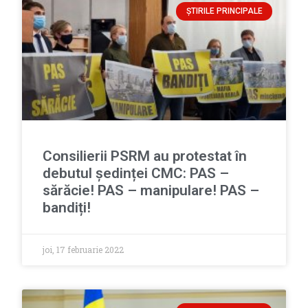
ȘTIRILE PRINCIPALE
Consilierii PSRM au protestat în
debutul ședinței CMC: PAS –
sărăcie! PAS – manipulare! PAS –
bandiți!
joi, 17 februarie 2022