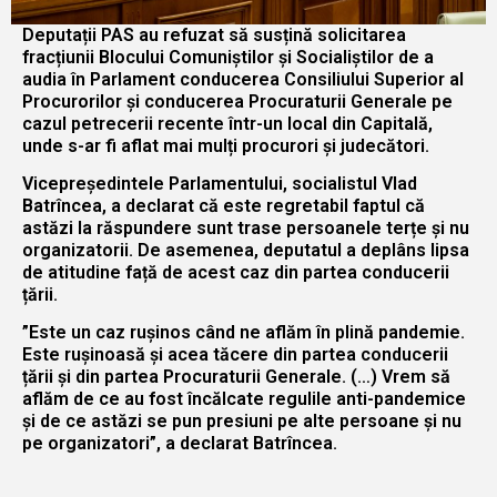
Deputații PAS au refuzat să susțină solicitarea
fracțiunii Blocului Comuniștilor și Socialiștilor de a
audia în Parlament conducerea Consiliului Superior al
Procurorilor și conducerea Procuraturii Generale pe
cazul petrecerii recente într-un local din Capitală,
unde s-ar fi aflat mai mulți procurori și judecători.
Vicepreședintele Parlamentului, socialistul Vlad
Batrîncea, a declarat că este regretabil faptul că
astăzi la răspundere sunt trase persoanele terțe și nu
organizatorii. De asemenea, deputatul a deplâns lipsa
de atitudine față de acest caz din partea conducerii
țării.
”Este un caz rușinos când ne aflăm în plină pandemie.
Este rușinoasă și acea tăcere din partea conducerii
țării și din partea Procuraturii Generale. (…) Vrem să
aflăm de ce au fost încălcate regulile anti-pandemice
și de ce astăzi se pun presiuni pe alte persoane și nu
pe organizatori”, a declarat Batrîncea.