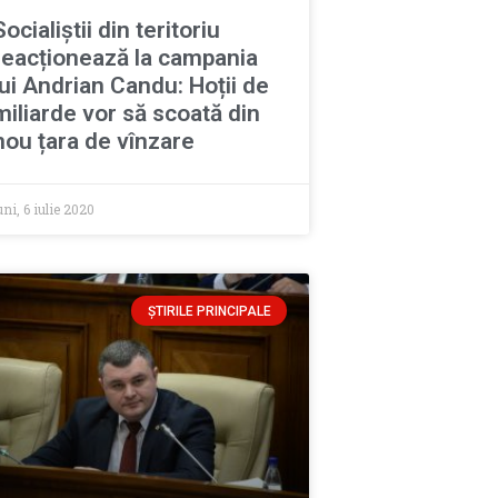
Socialiștii din teritoriu
reacționează la campania
lui Andrian Candu: Hoții de
miliarde vor să scoată din
nou țara de vînzare
uni, 6 iulie 2020
ȘTIRILE PRINCIPALE