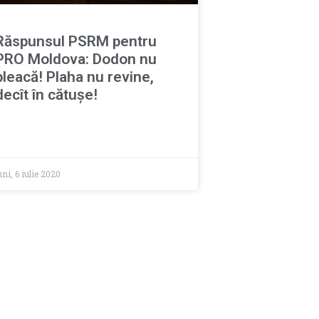
Răspunsul PSRM pentru
PRO Moldova: Dodon nu
pleacă! Plaha nu revine,
decît în cătușe!
uni, 6 iulie 2020