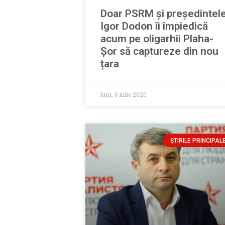
Doar PSRM și președintel
Igor Dodon îi împiedică
acum pe oligarhii Plaha-
Șor să captureze din nou
țara
luni, 6 iulie 2020
ȘTIRILE PRINCIPAL