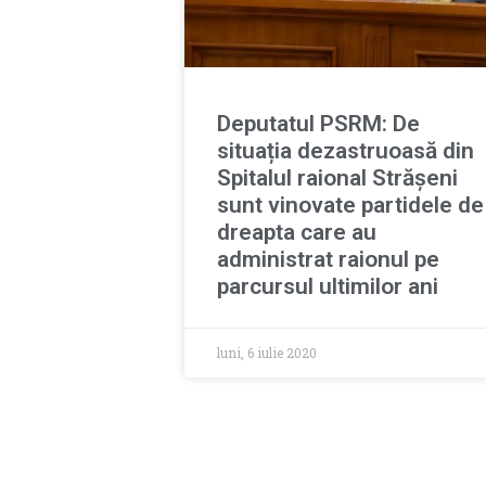
Deputatul PSRM: De
situația dezastruoasă din
Spitalul raional Strășeni
sunt vinovate partidele de
dreapta care au
administrat raionul pe
parcursul ultimilor ani
luni, 6 iulie 2020