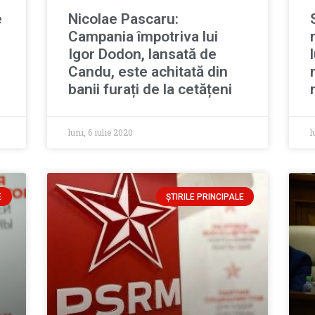
e
Nicolae Pascaru:
Campania împotriva lui
Igor Dodon, lansată de
Candu, este achitată din
banii furați de la cetățeni
luni, 6 iulie 2020
l
E
ȘTIRILE PRINCIPALE