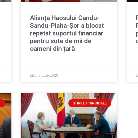
Alianța Haosului Candu-
Sandu-Plaha-Șor a blocat
repetat suportul financiar
pentru sute de mii de
oameni din țară
luni, 6 iulie 2020
l
E
ȘTIRILE PRINCIPALE