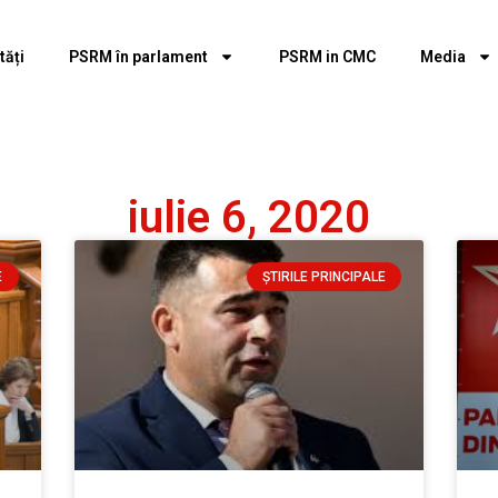
tăți
PSRM în parlament
PSRM in CMC
Media
iulie 6, 2020
E
ȘTIRILE PRINCIPALE