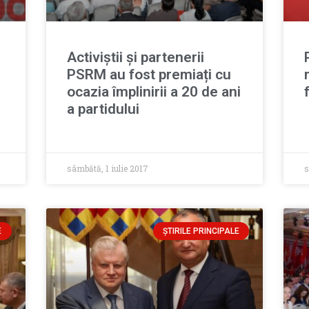
Activiștii și partenerii
PSRM au fost premiați cu
ocazia împlinirii a 20 de ani
a partidului
sâmbătă, 1 iulie 2017
s
E
ȘTIRILE PRINCIPALE