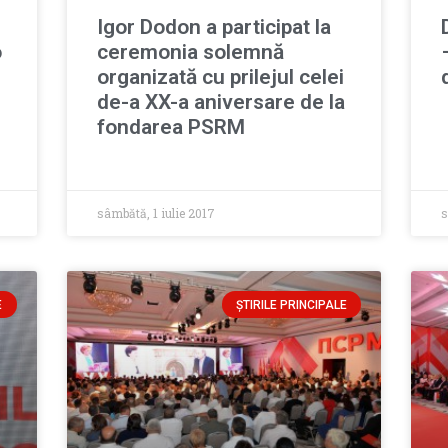
Igor Dodon a participat la
o
ceremonia solemnă
organizată cu prilejul celei
de-a XX-a aniversare de la
fondarea PSRM
sâmbătă, 1 iulie 2017
s
E
ȘTIRILE PRINCIPALE