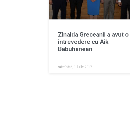
Zinaida Greceanîi a avut o
întrevedere cu Aik
Babuhanean
sâmbătă, 1 iulie 2017