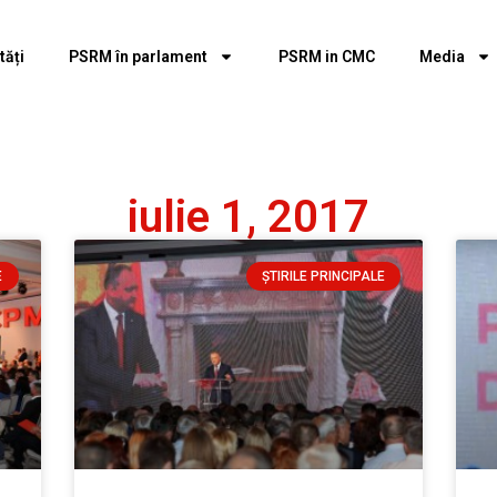
tăți
PSRM în parlament
PSRM in CMC
Media
iulie 1, 2017
E
ȘTIRILE PRINCIPALE