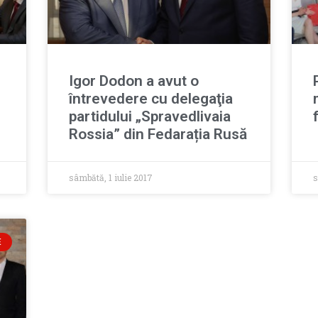
Igor Dodon a avut o
întrevedere cu delegaţia
partidului „Spravedlivaia
Rossia” din Fedarația Rusă
sâmbătă, 1 iulie 2017
s
E