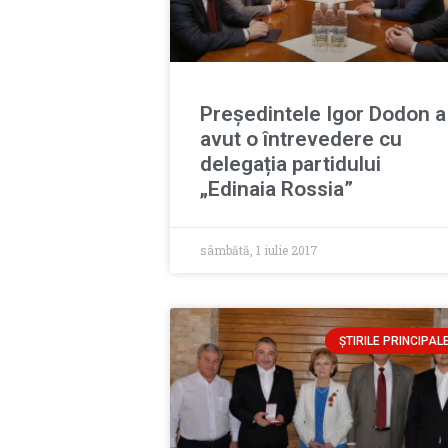
Preşedintele Igor Dodon a
avut o întrevedere cu
delegația partidului
„Edinaia Rossia”
sâmbătă, 1 iulie 2017
ȘTIRILE PRINCIPAL