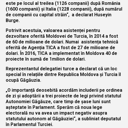
este pe locul al treilea (1126 companii) după România
(1600 companii) și Italia (1228 companii), după numărul
de companii cu capital străin“, a declarat Huseyin
Burge.
Potrivit acestuia, valoarea asistenței pentru
dezvoltare oferită Moldovei de Turcia, în 2014 a fost
de 60 de milioane de dolari. Numai asistența tehnică
oferită de Agenția TICA a fost de 27 de milioane de
dolari. În 2016, TICA a implementat în Moldova 40 de
proiecte în sumă de 1milion de dolari.
Reprezentantul delegatiei turce a declarat că un loc
special în relațiile dintre Republica Moldova și Turcia îl
ocupă Găgăuzia.
„O importanță deosebită acordăm includerii pe ordinea
de zi și adoptării a trei proiecte de legi privind statutul
Autonomiei Găgăuze, care timp de șase luni sunt
așteptate în Parlament. Sperăm că noua lege
electorală nu va avea un impact negativ asupra
statutului autonom al Găgăuziei“, a subliniat deputatul
în Parlamentul Turciei.