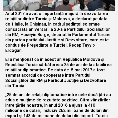
Anul 2017 a avut o importanță majoră în dezvoltarea
relațiilor dintre Turcia și Moldova, a declarat pe data
de 1 iulie, la Chișinău, în cadrul ședinței solemne
consacrată aniversării a 20-a a Partidului Socialiștilor
din RM, Huseyin Burge, deputat în Parlamentul Turciei
din partea partidului Justiție și Dezvoltare, care este
condus de Președintele Turciei, Recep Tayyip
Erdogan.
El a menționat că în acest an Republica Moldova și
Republica Turcia sărbătoresc 25 de ani de la stabilirea
relațiilor diplomatice. Pe data de 5 mai 2017 a fost
semnat acordul de cooperare între Partidul
Socialiștilor din RM și Partidul Justiție și Dezvoltare
din Turcia.
„25 de ani de relații diplomatice între cele două țări au
adus o mulțime de rezultate pozitive. Cifra vânzărilor
între țările noastre, în anul 2016 a ajuns la 410
milioane de dolari, inclusiv 262 milioane de dolari din
export și 148 de milioane de dolari din import. Turcia