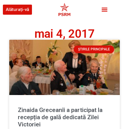
Alăturați-vă
mai 4, 2017
ȘTIRILE PRINCIPALE
Zinaida Greceanîi a participat la
recepția de gală dedicată Zilei
Victoriei