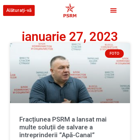
Alăturați-vă
ianuarie 27, 2023
FOTO
Fracțiunea PSRM a lansat mai
multe soluții de salvare a
întreprinderii ”Apă-Canal”