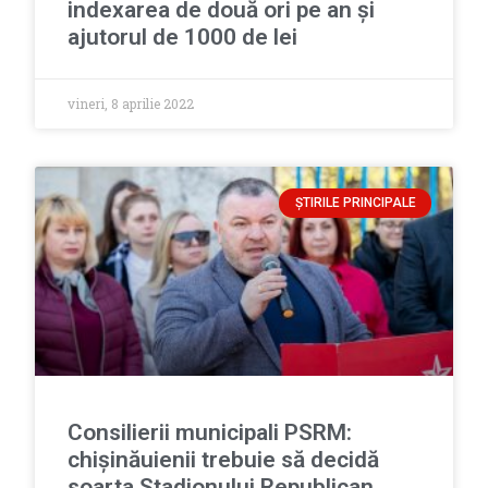
indexarea de două ori pe an și
ajutorul de 1000 de lei
vineri, 8 aprilie 2022
ȘTIRILE PRINCIPALE
Consilierii municipali PSRM:
chișinăuienii trebuie să decidă
soarta Stadionului Republican