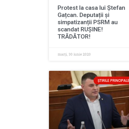
Protest la casa lui Ștefan
Gațcan. Deputații și
simpatizanții PSRM au
scandat RUȘINE!
TRĂDĂTOR!
marți, 30 iunie 2020
ȘTIRILE PRINCIPAL