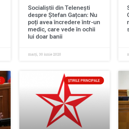
Socialiștii din Telenești
despre Ștefan Gațcan: Nu
poți avea încredere într-un
medic, care vede în ochii
lui doar banii
marți, 30 iunie 2020
m
E
ȘTIRILE PRINCIPALE