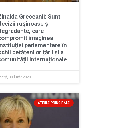
Zinaida Greceanîi: Sunt
decizii rușinoase și
degradante, care
compromit imaginea
instituției parlamentare în
ochii cetățenilor țării și a
comunității internaționale
arți, 30 iunie 2020
ȘTIRILE PRINCIPALE