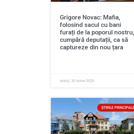
Grigore Novac: Mafia,
folosind sacul cu bani
furați de la poporul nostru
cumpără deputații, ca să
captureze din nou țara
marți, 30 iunie 2020
ȘTIRILE PRINCIPAL