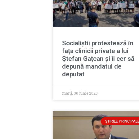
Socialiștii protestează în
fața clinicii private a lui
Ștefan Gațcan și îi cer să
depună mandatul de
deputat
marți, 30 iunie 2020
ȘTIRILE PRINCIPAL