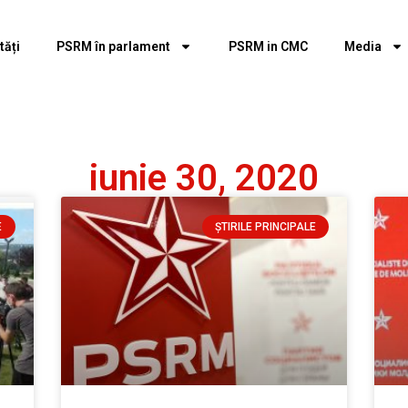
tăți
PSRM în parlament
PSRM in CMC
Media
iunie 30, 2020
E
ȘTIRILE PRINCIPALE