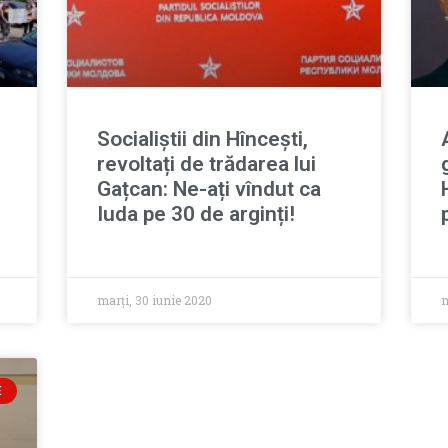
Socialiștii din Hîncești,
revoltați de trădarea lui
Gațcan: Ne-ați vîndut ca
Iuda pe 30 de arginți!
marți, 30 iunie 2020
m
E