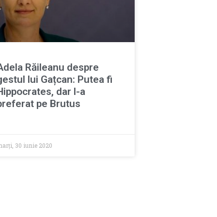
Adela Răileanu despre
gestul lui Gațcan: Putea fi
Hippocrates, dar l-a
preferat pe Brutus
arți, 30 iunie 2020