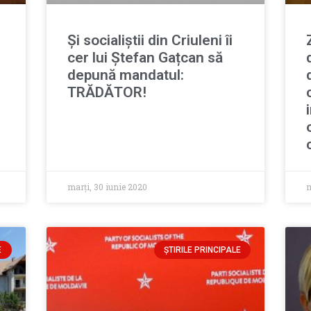
Și socialiștii din Criuleni îi
cer lui Ștefan Gațcan să
,
depună mandatul:
TRĂDĂTOR!
marți, 30 iunie 2020
m
E
ȘTIRILE PRINCIPALE