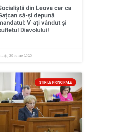
Socialiștii din Leova cer ca
Gațcan să-și depună
mandatul: V-ați vândut și
sufletul Diavolului!
arți, 30 iunie 2020
ȘTIRILE PRINCIPALE