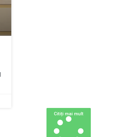
l
Сitiți mai mult