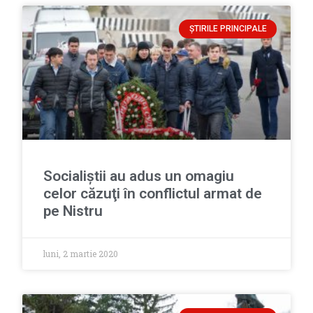
ȘTIRILE PRINCIPALE
Socialiștii au adus un omagiu
celor căzuţi în conflictul armat de
pe Nistru
luni, 2 martie 2020