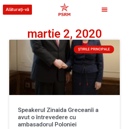
Alăturați-vă
martie 2, 2020
ȘTIRILE PRINCIPALE
Speakerul Zinaida Greceanîi a
avut o întrevedere cu
ambasadorul Poloniei