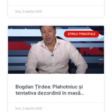
luni, 2 martie 2020
ȘTIRILE PRINCIPALE
Bogdan Țîrdea: Plahotniuc și
tentativa dezordinii în masă…
luni, 2 martie 2020