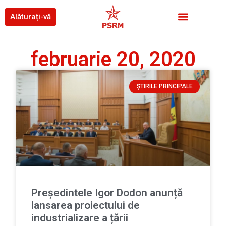
Alăturați-vă
februarie 20, 2020
ȘTIRILE PRINCIPALE
Președintele Igor Dodon anunță
lansarea proiectului de
industrializare a țării