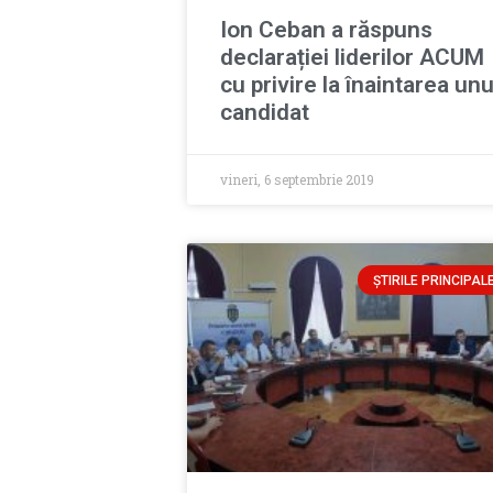
Ion Ceban a răspuns
declarației liderilor ACUM
cu privire la înaintarea unu
candidat
vineri, 6 septembrie 2019
ȘTIRILE PRINCIPAL