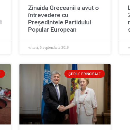
Zinaida Greceanîi a avut o
întrevedere cu
i
Președintele Partidului
Popular European
vineri, 6 septembrie 2019
v
E
ȘTIRILE PRINCIPALE