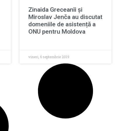
Zinaida Greceanîi și
Miroslav Jenča au discutat
domeniile de asistență a
ONU pentru Moldova
vineri, 6 septembrie 2019