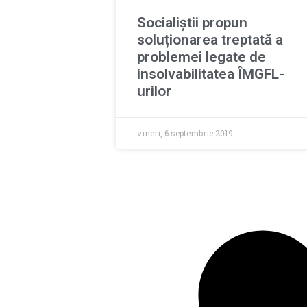
Socialiștii propun
soluționarea treptată a
problemei legate de
insolvabilitatea ÎMGFL-
urilor
vineri, 6 septembrie 2019