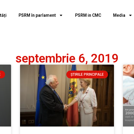
tăți
PSRM în parlament
PSRM in CMC
Media
septembrie 6, 2019
E
ȘTIRILE PRINCIPALE