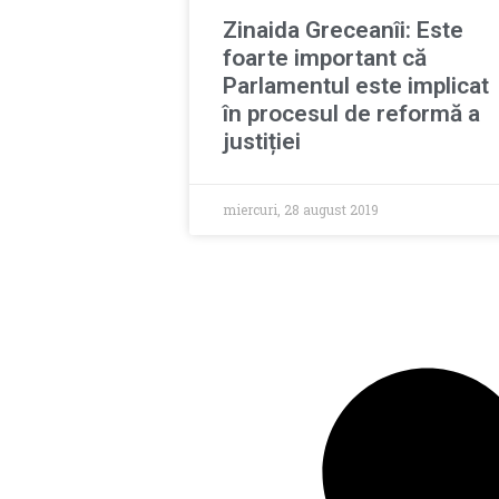
Zinaida Greceanîi: Este
foarte important că
Parlamentul este implicat
în procesul de reformă a
justiției
miercuri, 28 august 2019