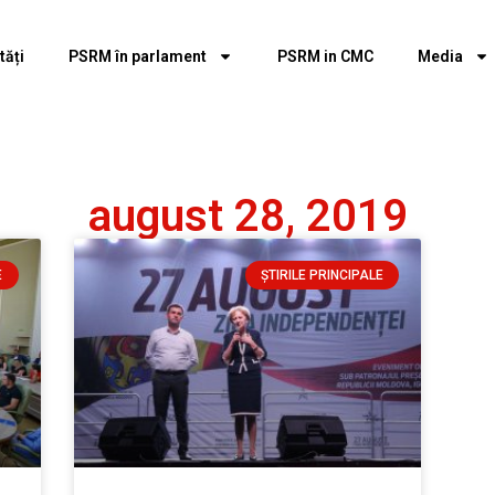
tăți
PSRM în parlament
PSRM in CMC
Media
august 28, 2019
E
ȘTIRILE PRINCIPALE