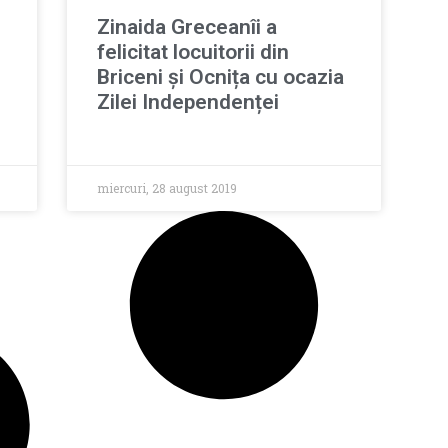
Zinaida Greceanîi a
felicitat locuitorii din
Briceni și Ocnița cu ocazia
Zilei Independenței
miercuri, 28 august 2019