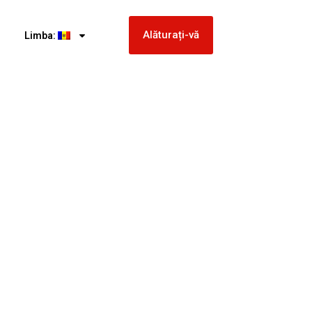
Alăturați-vă
Limba: