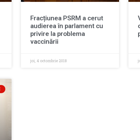
Fracțiunea PSRM a cerut
audierea în parlament cu
privire la problema
vaccinării
joi, 4 octombrie 2018
j
E