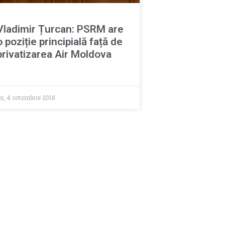
Vladimir Țurcan: PSRM are
o poziție principială față de
privatizarea Air Moldova
oi, 4 octombrie 2018