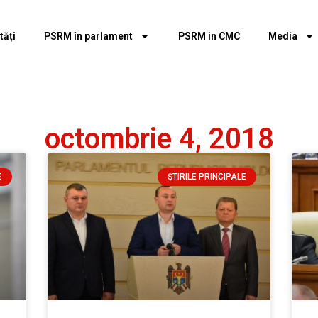
tăți
PSRM în parlament
PSRM in CMC
Media
octombrie 4, 2018
E
ȘTIRILE PRINCIPALE