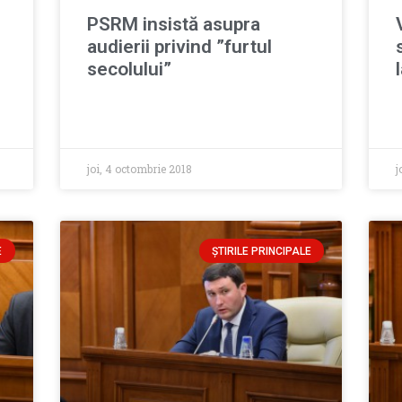
PSRM insistă asupra
audierii privind ”furtul
secolului”
joi, 4 octombrie 2018
j
E
ȘTIRILE PRINCIPALE