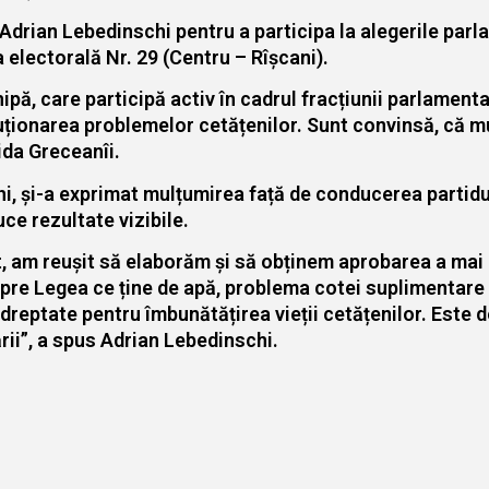
Adrian Lebedinschi pentru a participa la alegerile parl
electorală Nr. 29 (Centru – Rîșcani).
pă, care participă activ în cadrul fracțiunii parlamen
uționarea problemelor cetățenilor. Sunt convinsă, că mu
ida Greceanîi.
hi, și-a exprimat mulțumirea față de conducerea partidu
ce rezultate vizibile.
t, am reușit să elaborăm și să obținem aprobarea a mai 
spre Legea ce ține de apă, problema cotei suplimentare 
îndreptate pentru îmbunătățirea vieții cetățenilor. Este
rii”, a spus Adrian Lebedinschi.