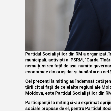
Partidul Socialiștilor din RM a organizat, 
municipali, activiști ai PSRM, ”Garda Tînără
nemulțumirea față de așa-numita guvernare 
economice din oraș dar și bunăstarea cetăț
Cei prezenți la miting au îndemnat cetățeni
țării cît și față de celelalte regiuni ale 
Moldova, este Partidul Socialiștilor din R
Participanții la miting și-au exprimat sprij
sociale propuse de el, pentru Partidul Soc