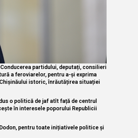
 Conducerea partidului, deputați, consilieri
ltură a feroviarelor, pentru a-și exprima
șinăului istoric, înrăutățirea situației
s o politică de jaf atît față de centrul
ncește în interesele poporului Republicii
odon, pentru toate inițiativele politice și