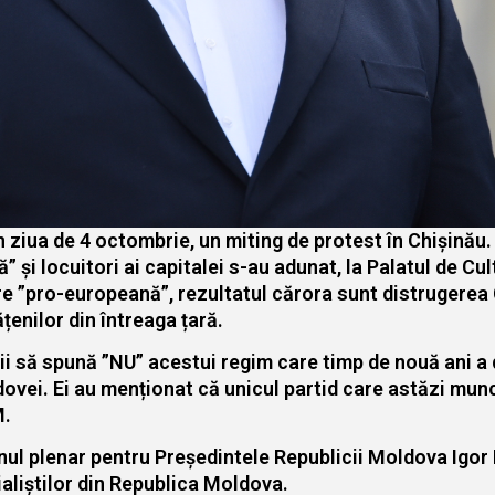
în ziua de 4 octombrie, un miting de protest în Chișinău.
” și locuitori ai capitalei s-au adunat, la Palatul de Cu
”pro-europeană”, rezultatul cărora sunt distrugerea Chi
enilor din întreaga țară.
i să spună ”NU” acestui regim care timp de nouă ani a du
Moldovei. Ei au menționat că unicul partid care astăzi mu
M.
inul plenar pentru Preşedintele Republicii Moldova Igor D
ialiştilor din Republica Moldova.