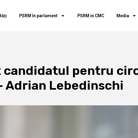
tăți
PSRM în parlament
PSRM in CMC
Media
 candidatul pentru cir
 – Adrian Lebedinschi