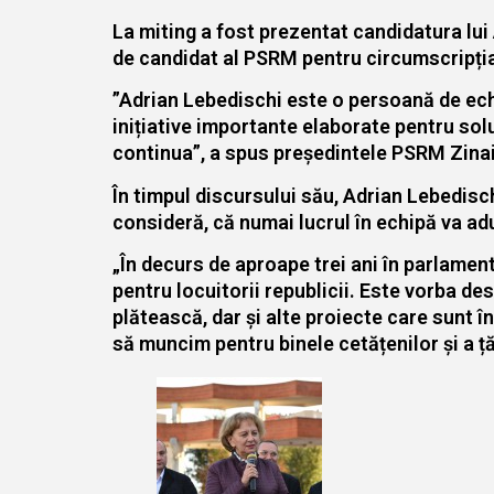
La miting a fost prezentat candidatura lui 
de candidat al PSRM pentru circumscripția 
”Adrian Lebedischi este o persoană de echi
inițiative importante elaborate pentru sol
continua”, a spus președintele PSRM Zina
În timpul discursului său, Adrian Lebedisc
consideră, că numai lucrul în echipă va adu
„În decurs de aproape trei ani în parlamen
pentru locuitorii republicii. Este vorba de
plătească, dar și alte proiecte care sunt 
să muncim pentru binele cetățenilor și a ță