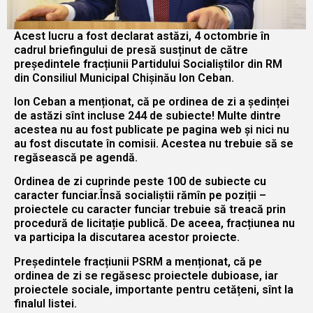
Acest lucru a fost declarat astăzi, 4 octombrie în
cadrul briefingului de presă susținut de către
președintele fracțiunii Partidului Socialiștilor din RM
din Consiliul Municipal Chișinău Ion Ceban.
Ion Ceban a menționat, că pe ordinea de zi a ședinței
de astăzi sînt incluse 244 de subiecte! Multe dintre
acestea nu au fost publicate pe pagina web și nici nu
au fost discutate în comisii. Acestea nu trebuie să se
regăsească pe agendă.
Ordinea de zi cuprinde peste 100 de subiecte cu
caracter funciar.Însă socialiștii rămîn pe poziții –
proiectele cu caracter funciar trebuie să treacă prin
procedură de licitație publică. De aceea, fracțiunea nu
va participa la discutarea acestor proiecte.
Președintele fracțiunii PSRM a menționat, că pe
ordinea de zi se regăsesc proiectele dubioase, iar
proiectele sociale, importante pentru cetățeni, sînt la
finalul listei.