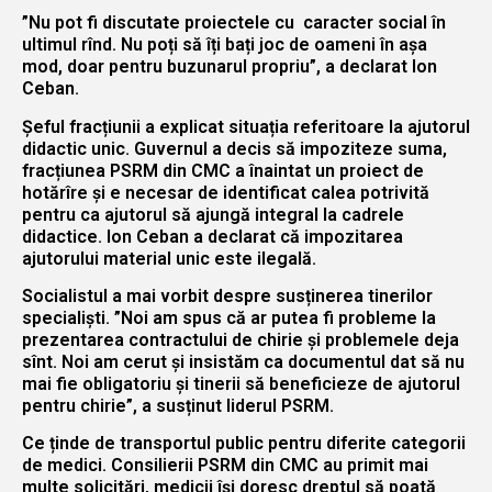
”Nu pot fi discutate proiectele cu caracter social în
ultimul rînd. Nu poți să îți bați joc de oameni în așa
mod, doar pentru buzunarul propriu”, a declarat Ion
Ceban.
Șeful fracțiunii a explicat situația referitoare la ajutorul
didactic unic. Guvernul a decis să impoziteze suma,
fracțiunea PSRM din CMC a înaintat un proiect de
hotărîre și e necesar de identificat calea potrivită
pentru ca ajutorul să ajungă integral la cadrele
didactice. Ion Ceban a declarat că impozitarea
ajutorului material unic este ilegală.
Socialistul a mai vorbit despre susținerea tinerilor
specialiști. ”Noi am spus că ar putea fi probleme la
prezentarea contractului de chirie și problemele deja
sînt. Noi am cerut și insistăm ca documentul dat să nu
mai fie obligatoriu și tinerii să beneficieze de ajutorul
pentru chirie”, a susținut liderul PSRM.
Ce ținde de transportul public pentru diferite categorii
de medici. Consilierii PSRM din CMC au primit mai
multe solicitări, medicii își doresc dreptul să poată