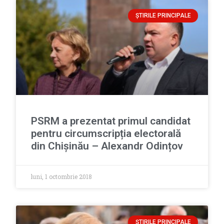
ȘTIRILE PRINCIPALE
PSRM a prezentat primul candidat
pentru circumscripția electorală
din Chișinău – Alexandr Odințov
luni, 1 octombrie 2018
ȘTIRILE PRINCIPALE