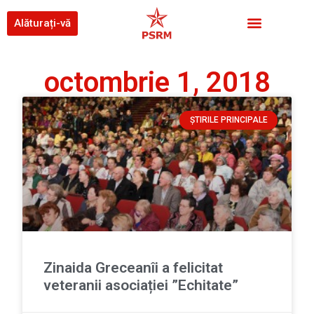
Alăturați-vă
octombrie 1, 2018
ȘTIRILE PRINCIPALE
Zinaida Greceanîi a felicitat
veteranii asociației ”Echitate”