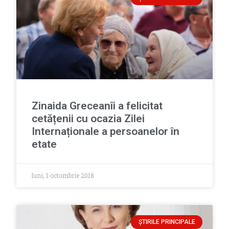
Zinaida Greceanîi a felicitat
cetățenii cu ocazia Zilei
Internaționale a persoanelor în
etate
luni, 1 octombrie 2018
ȘTIRILE PRINCIPALE