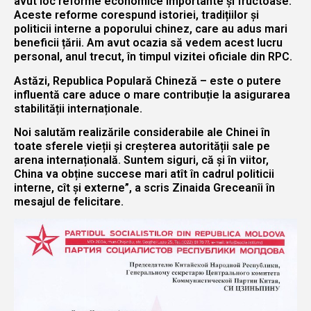
avut loc reforme economice importante și fructoase.
Aceste reforme corespund istoriei, tradițiilor și
politicii interne a poporului chinez, care au adus mari
beneficii țării. Am avut ocazia să vedem acest lucru
personal, anul trecut, în timpul vizitei oficiale din RPC.
Astăzi, Republica Populară Chineză – este o putere
influentă care aduce o mare contribuție la asigurarea
stabilității internaționale.
Noi salutăm realizările considerabile ale Chinei în
toate sferele vieții și creșterea autorității sale pe
arena internațională. Suntem siguri, că și în viitor,
China va obține succese mari atît în cadrul politicii
interne, cît și externe”, a scris Zinaida Greceanîi în
mesajul de felicitare.