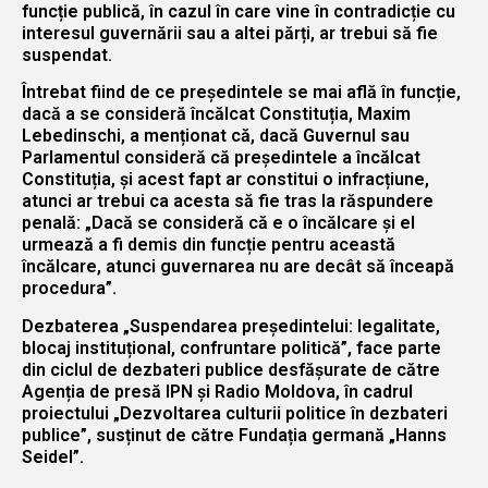
funcție publică, în cazul în care vine în contradicție cu
interesul guvernării sau a altei părți, ar trebui să fie
suspendat.
Întrebat fiind de ce președintele se mai află în funcție,
dacă a se consideră încălcat Constituția, Maxim
Lebedinschi, a menționat că, dacă Guvernul sau
Parlamentul consideră că președintele a încălcat
Constituția, și acest fapt ar constitui o infracțiune,
atunci ar trebui ca acesta să fie tras la răspundere
penală: „Dacă se consideră că e o încălcare și el
urmează a fi demis din funcție pentru această
încălcare, atunci guvernarea nu are decât să înceapă
procedura”.
Dezbaterea „Suspendarea președintelui: legalitate,
blocaj instituțional, confruntare politică”, face parte
din ciclul de dezbateri publice desfășurate de către
Agenția de presă IPN și Radio Moldova, în cadrul
proiectului „Dezvoltarea culturii politice în dezbateri
publice”, susținut de către Fundația germană „Hanns
Seidel”.