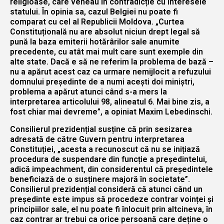
religioase, care veneau în contradicție cu interesele
statului. În opinia sa, cazul Belgiei nu poate fi
comparat cu cel al Republicii Moldova. „Curtea
Constituțională nu are absolut niciun drept legal să
pună la baza emiterii hotărârilor sale anumite
precedente, cu atât mai mult care sunt exemple din
alte state. Dacă e să ne referim la problema de bază –
nu a apărut acest caz ca urmare nemijlocit a refuzului
domnului președinte de a numi acești doi miniștri,
problema a apărut atunci când s-a mers la
interpretarea articolului 98, alineatul 6. Mai bine zis, a
fost chiar mai devreme”, a opiniat Maxim Lebedinschi.
Consilierul prezidențial susține că prin sesizarea
adresată de către Guvern pentru interpretarea
Constituției, „acesta a recunoscut că nu se inițiază
procedura de suspendare din funcție a președintelui,
adică impeachment, din considerentul că președintele
beneficiază de o susținere majoră în societate”.
Consilierul prezidențial consideră că atunci când un
președinte este impus să procedeze contrar voinței și
principiilor sale, el nu poate fi înlocuit prin altcineva, în
caz contrar ar trebui ca orice persoană care deține o