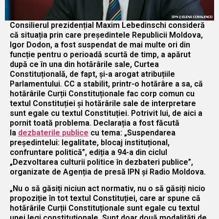
Consilierul prezidențial Maxim Lebedinschi consideră
că situația prin care președintele Republicii Moldova,
Igor Dodon, a fost suspendat de mai multe ori din
funcție pentru o perioadă scurtă de timp, a apărut
după ce în una din hotărârile sale, Curtea
Constituțională, de fapt, și-a arogat atribuțiile
Parlamentului. CC a stabilit, printr-o hotărâre a sa, că
hotărârile Curții Constituționale fac corp comun cu
textul Constituției și hotărârile sale de interpretare
sunt egale cu textul Constituției. Potrivit lui, de aici a
pornit toată problema. Declarația a fost făcută
la
dezbaterile publice
cu tema: „Suspendarea
președintelui: legalitate, blocaj instituțional,
confruntare politică”, ediția a 94-a din ciclul
„Dezvoltarea culturii politice în dezbateri publice”,
organizate de Agenția de presă IPN și Radio Moldova.
„Nu o să găsiți niciun act normativ, nu o să găsiți nicio
propoziție în tot textul Constituției, care ar spune că
hotărârile Curții Constituționale sunt egale cu textul
unei legi constituționale. Sunt doar două modalități de