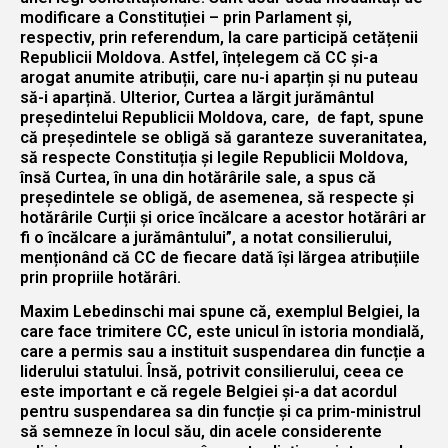
modificare a Constituției – prin Parlament și,
respectiv, prin referendum, la care participă cetățenii
Republicii Moldova. Astfel, înțelegem că CC și-a
arogat anumite atribuții, care nu-i aparțin și nu puteau
să-i aparțină. Ulterior, Curtea a lărgit jurământul
președintelui Republicii Moldova, care, de fapt, spune
că președintele se obligă să garanteze suveranitatea,
să respecte Constituția și legile Republicii Moldova,
însă Curtea, în una din hotărârile sale, a spus că
președintele se obligă, de asemenea, să respecte și
hotărârile Curții și orice încălcare a acestor hotărâri ar
fi o încălcare a jurământului”, a notat consilierului,
menționând că CC de fiecare dată își lărgea atribuțiile
prin propriile hotărâri.
Maxim Lebedinschi mai spune că, exemplul Belgiei, la
care face trimitere CC, este unicul în istoria mondială,
care a permis sau a instituit suspendarea din funcție a
liderului statului. Însă, potrivit consilierului, ceea ce
este important e că regele Belgiei și-a dat acordul
pentru suspendarea sa din funcție și ca prim-ministrul
să semneze în locul său, din acele considerente