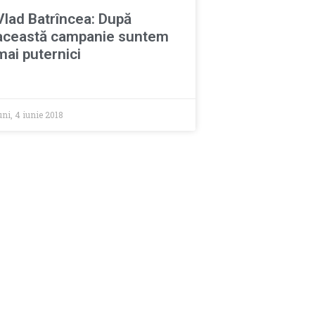
Vlad Batrîncea: După
această campanie suntem
mai puternici
uni, 4 iunie 2018