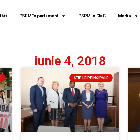
tăți
PSRM în parlament
PSRM in CMC
Media
iunie 4, 2018
E
ȘTIRILE PRINCIPALE