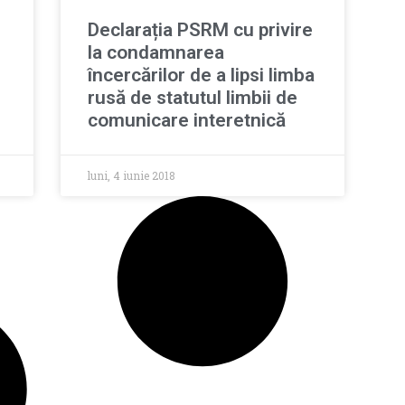
Declarația PSRM cu privire
la condamnarea
încercărilor de a lipsi limba
rusă de statutul limbii de
comunicare interetnică
luni, 4 iunie 2018