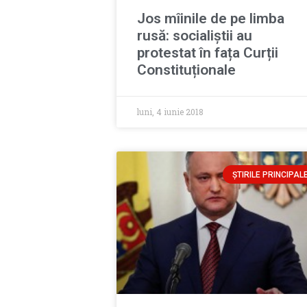
Jos mîinile de pe limba
rusă: socialiștii au
protestat în fața Curții
Constituționale
luni, 4 iunie 2018
ȘTIRILE PRINCIPAL