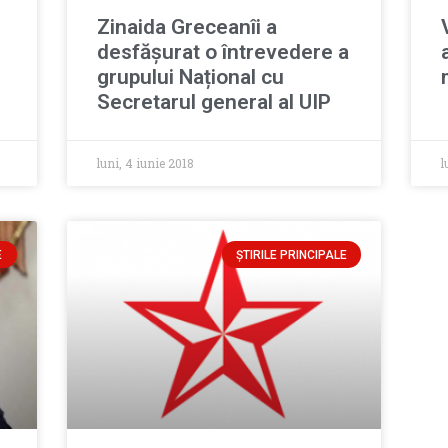
Zinaida Greceanîi a
desfășurat o întrevedere a
grupului Național cu
Secretarul general al UIP
luni, 4 iunie 2018
l
E
ȘTIRILE PRINCIPALE