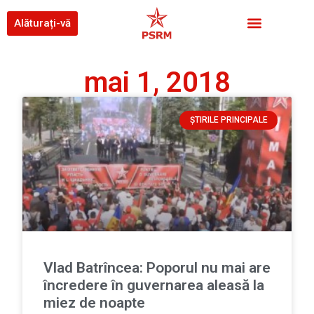
Alăturați-vă
mai 1, 2018
ȘTIRILE PRINCIPALE
Vlad Batrîncea: Poporul nu mai are
încredere în guvernarea aleasă la
miez de noapte