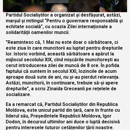
Partidul Socialiștilor a organizat și desfășurat, astăzi,
marșul și mitingul “Pentru o guvernare responsabilă și
echitate socială”, cu ocazia Zilei internaționale a
solidarității oamenilor muncii.
”Reamintesc că, 1 Mai nu este doar o sărbătoare, ci
este ziua în care muncitorii au luptat pentru drepturile
lor. Istoric vorbind, această sărbătoare a apărut la
mijlocul secolului XIX, cînd mișcările muncitorești au
cerut introducerea zilei de muncă de 8 ore. În pofida
faptului că suntem în secolul XXI, lozincile de acum
aproape două sute de ani, nu și-au pierdut relevanța.
Astăzi, muncitorii, în continuare, trebuie să-și apere
drepturile”, a scris Zinaida Greceanîi pe rețelele de
socializare.
Ea a remarcat că, Partidul Socialiștilor din Republica
Moldova, este unicul partid din țară, care în frunte cu
liderul său, Președintele Republicii Moldova, Igor
Dodon, în decursul ultimilor ani duce o luptă decisivă
pentru interesele tuturor cetățenilor țării noastre.