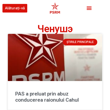
Alăturați-vă
Ченушэ
ȘTIRILE PRINCIPALE
PAS a preluat prin abuz
conducerea raionului Cahul