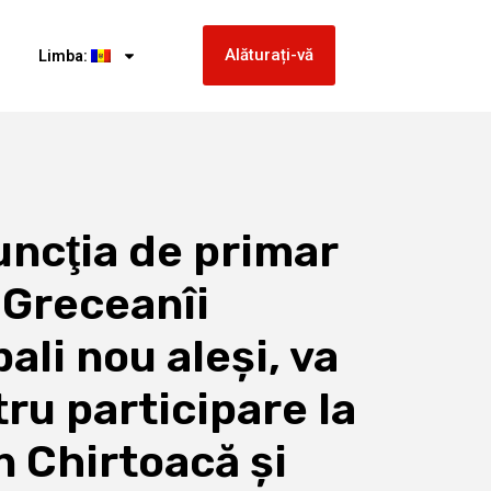
Alăturați-vă
Limba:
funcţia de primar
 Greceanîi
li nou aleşi, va
tru participare la
n Chirtoacă şi