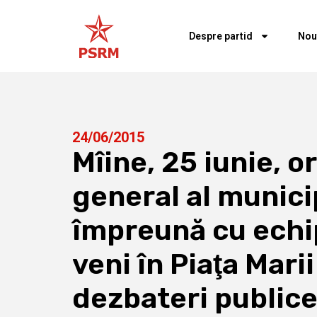
Despre partid
Nou
24/06/2015
Mîine, 25 iunie, o
general al munici
împreună cu echip
veni în Piaţa Mari
dezbateri publice