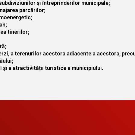
 subdiviziunilor și întreprinderilor municipale;
najarea parcărilor;
rmoenergetic;
an;
ea tinerilor;
ră;
verzi, a terenurilor acestora adiacente a acestora, precu
ăului;
 și a atractivității turistice a municipiului.