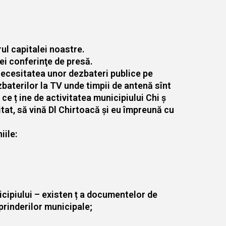
rul capitalei noastre.
nei conferinţe de presă.
 necesitatea unor dezbateri publice pe
ezbaterilor la TV unde timpii de antenă sînt
ce ț ine de activitatea municipiului Chi ș
itat, să vină Dl Chirtoacă și eu împreună cu
iile:
icipiului – existen ț a documentelor de
prinderilor municipale;