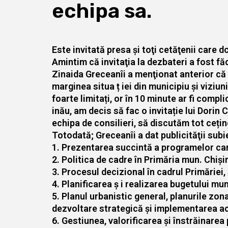
echipa sa.
Este invitată presa şi toţi cetăţenii care d
Amintim că invitaţia la dezbateri a fost fă
Zinaida Greceanîi a menţionat anterior că 
marginea situa ț iei din municipiu şi viziu
foarte limitați, or în 10 minute ar fi compl
inău, am decis să fac o invitație lui Dorin 
echipa de consilieri, să discutăm tot cețin
Totodată; Greceanîi a dat publicităţii subi
1. Prezentarea succintă a programelor candi
2. Politica de cadre în Primăria mun. Chiși
3. Procesul decizional în cadrul Primăriei, 
4. Planificarea ș i realizarea bugetului mun
5. Planul urbanistic general, planurile zo
dezvoltare strategică și implementarea ace
6. Gestiunea, valorificarea și înstrăinarea