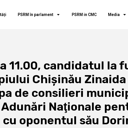
tăți
PSRM în parlament
PSRM in CMC
Media
ra 11.00, candidatul la 
piului Chişinău Zinaida
a de consilieri municipa
i Adunări Naţionale pen
 cu oponentul său Dori