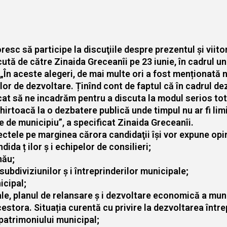
oresc să participe la discuţiile despre prezentul şi viito
cută de către Zinaida Greceanîi pe 23 iunie, în cadrul u
„În aceste alegeri, de mai multe ori a fost menționată
nilor de dezvoltare. Ținînd cont de faptul că în cadrul d
icat să ne incadrăm pentru a discuta la modul serios tot 
Chirtoacă la o dezbatere publică unde timpul nu ar fi lim
e de municipiu”, a specificat Zinaida Greceanîi.
ectele pe marginea cărora candidaţii îşi vor expune opin
da ț ilor ș i echipelor de consilieri;
nău;
subdiviziunilor ș i întreprinderilor municipale;
icipal;
nale, planul de relansare ș i dezvoltare economică a mun
stora. Situația curentă cu privire la dezvoltarea între
 patrimoniului municipal;