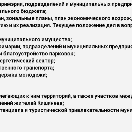
 примэрии, подразделений и муниципальных предпр
пального бюджета;
н, зональные планы, план экономического возрожд
ию и их реализация. Текущее положение дел в во
 муниципального имущества;
примэрии, подразделений и муниципальных предпри
 и благоустройство парковок;
ергетический сектор;
твенного транспорта;
ддержка молодежи;
рилегающих к ним территорий, а также участков ме
чений жителей Кишинева;
тенциала и туристической привлекательности мун