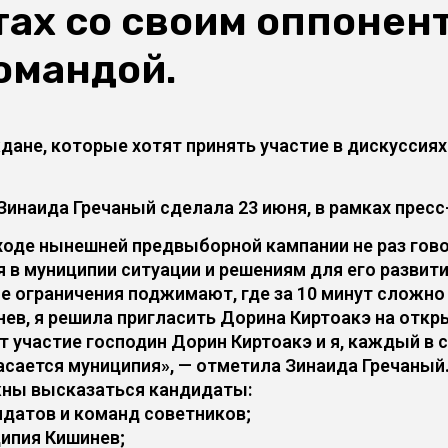
тах со своим оппонен
командой.
ждане, которые хотят принять участие в дискуссия
инаида Гречаный сделала 23 июня, в рамках прес
 ходе нынешней предвыборной кампании не раз го
 муниципии ситуации и решениям для его развития
 ограничения поджимают, где за 10 минут сложно 
ев, я решила пригласить Дорина Киртоакэ на отк
т участие господин Дорин Киртоакэ и я, каждый в
касается муниципия», — отметила Зинаида Гречаный
жны высказаться кандидаты:
идатов и команд советников;
ципия Кишинев;