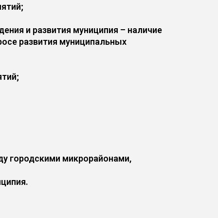
иятий;
ения и развития муниципия – наличие
просе развития муниципальных
ятий;
жду городскими микрорайонами,
иципия.