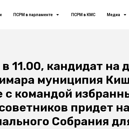
и
ПСРМ в парламенте
ПСРМ в КМС
Медиа
 в 11.00, кандидат на
римара муниципия Киш
е с командой избранн
советников придет н
ального Собрания для