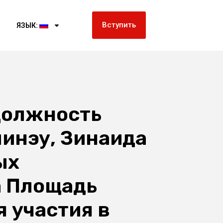
Вступить
ЯЗЫК:
 должность
инэу, Зинаида
ых
а Площадь
 участия в