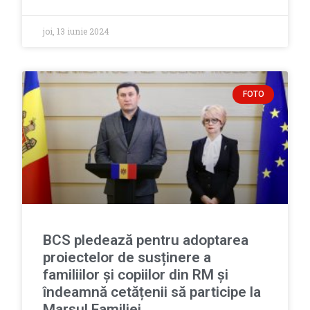
joi, 13 iunie 2024
FOTO
BCS pledează pentru adoptarea
proiectelor de susținere a
familiilor și copiilor din RM și
îndeamnă cetățenii să participe la
Marșul Familiei