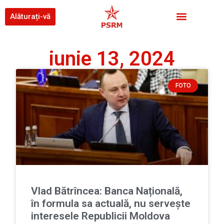
Alăturați-vă
iunie 13, 2024
FOTO
Vlad Bătrîncea: Banca Națională,
în formula sa actuală, nu servește
interesele Republicii Moldova