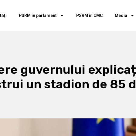
tăți
PSRM în parlament
PSRM in CMC
Media
re guvernului explicați
strui un stadion de 85 