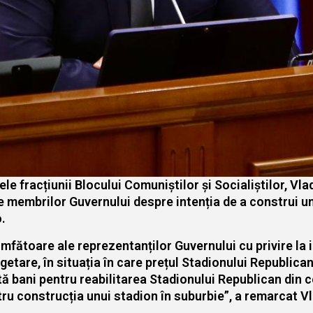
le fracțiunii Blocului Comuniștilor și Socialiștilor, Vl
le membrilor Guvernului despre intenția de a construi u
o.
iumfătoare ale reprezentanților Guvernului cu privire la 
getare, în situația în care prețul Stadionului Republican 
ă bani pentru reabilitarea Stadionului Republican din c
tru construcția unui stadion în suburbie”, a remarcat V