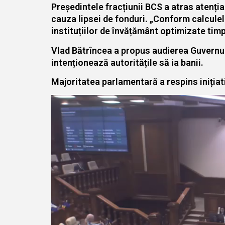
Președintele fracțiunii BCS a atras atenția
cauza lipsei de fonduri. „Conform calculel
instituțiilor de învățământ optimizate timp 
Vlad Bătrîncea a propus audierea Guvernulu
intenționează autoritățile să ia banii.
Majoritatea parlamentară a respins inițiat
Player
video