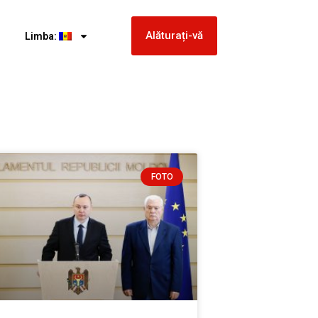
Alăturați-vă
Limba:
FOTO