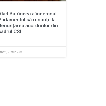
Vlad Batrîncea a îndemnat
Parlamentul să renunțe la
denunțarea acordurilor din
cadrul CSI
ineri, 7 iulie 2023