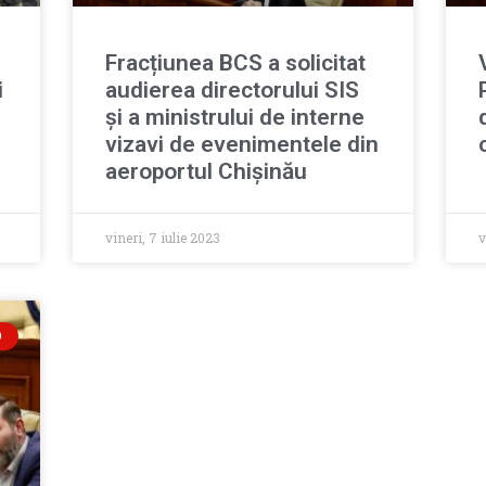
Fracțiunea BCS a solicitat
i
audierea directorului SIS
și a ministrului de interne
vizavi de evenimentele din
aeroportul Chișinău
vineri, 7 iulie 2023
v
O