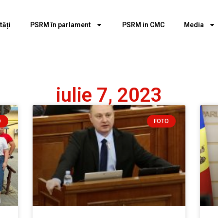
tăți
PSRM în parlament
PSRM in CMC
Media
iulie 7, 2023
O
FOTO