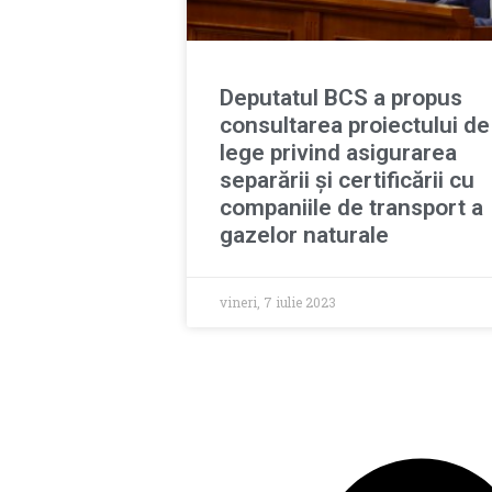
Deputatul BCS a propus
consultarea proiectului de
lege privind asigurarea
separării și certificării cu
companiile de transport a
gazelor naturale
vineri, 7 iulie 2023