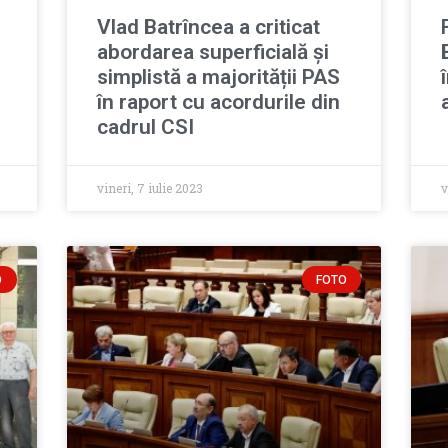
Vlad Batrîncea a criticat
abordarea superficială și
simplistă a majorității PAS
în raport cu acordurile din
cadrul CSI
vineri, 7 iulie 2023
v
O
FOTO