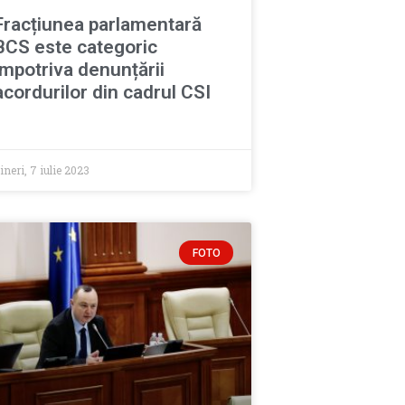
Fracțiunea parlamentară
BCS este categoric
împotriva denunțării
acordurilor din cadrul CSI
ineri, 7 iulie 2023
FOTO