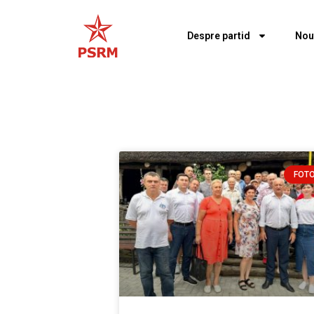
Despre partid
Nou
FOT