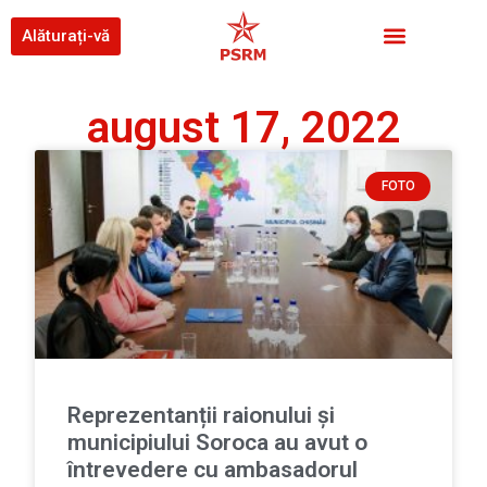
Alăturați-vă
august 17, 2022
FOTO
Reprezentanții raionului și
municipiului Soroca au avut o
întrevedere cu ambasadorul