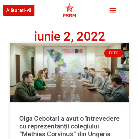
Alăturați-vă
iunie 2, 2022
FOTO
Olga Cebotari a avut o întrevedere
cu reprezentanții colegiului
”Mathias Corvinus” din Ungaria