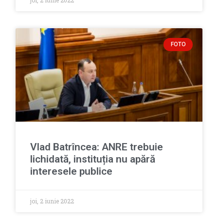
joi, 2 iunie 2022
FOTO
Vlad Batrîncea: ANRE trebuie
lichidată, instituția nu apără
interesele publice
joi, 2 iunie 2022