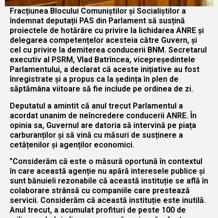
Fracțiunea Blocului Comuniștilor și Socialiștilor a
îndemnat deputații PAS din Parlament să susțină
proiectele de hotărâre cu privire la lichidarea ANRE și
delegarea competențelor acesteia către Guvern, și
cel cu privire la demiterea conducerii BNM. Secretarul
executiv al PSRM, Vlad Batrîncea, vicepreședintele
Parlamentului, a declarat că aceste inițiative au fost
înregistrate și a propus ca la ședința în plen de
săptămâna viitoare să fie include pe ordinea de zi.
Deputatul a amintit că anul trecut Parlamentul a
acordat unanim de neîncredere conducerii ANRE. În
opinia sa, Guvernul are datoria să intervină pe piața
carburanților și să vină cu măsuri de susținere a
cetățenilor și agenților economici.
”Considerăm că este o măsură oportună în contextul
în care această agenție nu apără interesele publice și
sunt bănuieli rezonabile că această instituție se află în
colaborare strânsă cu companiile care prestează
servicii. Considerăm că această instituție este inutilă.
Anul trecut, a acumulat profituri de peste 100 de