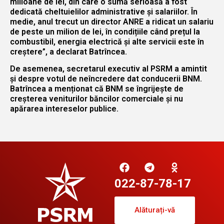
milioane de lei, din care o sumă serioasă a fost
dedicată cheltuielilor administrative și salariilor. În
medie, anul trecut un director ANRE a ridicat un salariu
de peste un milion de lei, în condițiile când prețul la
combustibil, energia electrică și alte servicii este în
creștere”, a declarat Batrîncea.
De asemenea, secretarul executiv al PSRM a amintit
și despre votul de neîncredere dat conducerii BNM.
Batrîncea a menționat că BNM se îngrijește de
creșterea veniturilor băncilor comerciale și nu
apărarea intereselor publice.
022-87-78-17
Alăturați-vă